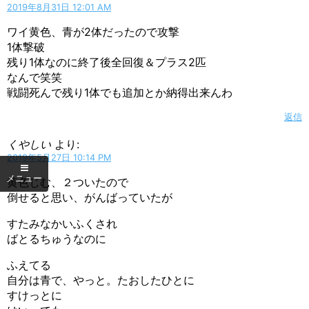
2019年8月31日 12:01 AM
ワイ黄色、青が2体だったので攻撃
1体撃破
残り1体なのに終了後全回復＆プラス2匹
なんで笑笑
戦闘死んで残り1体でも追加とか納得出来んわ
返信
くやしい
より:
2019年5月27日 10:14 PM
黄色じむ、２ついたので
倒せると思い、がんばっていたが
すたみなかいふくされ
ばとるちゅうなのに
ふえてる
自分は青で、やっと。たおしたひとに
すけっとに