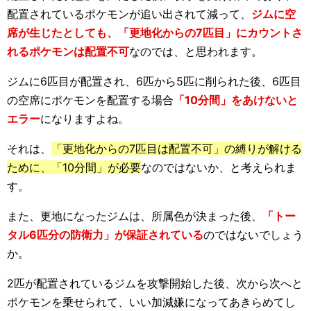
配置されているポケモンが追い出されて減って、
ジムに空
席が生じたとしても、「更地化からの7匹目」にカウントさ
れるポケモンは配置不可
なのでは、と思われます。
ジムに6匹目が配置され、6匹から5匹に削られた後、6匹目
の空席にポケモンを配置する場合
「10分間」をあけないと
エラー
になりますよね。
それは、
「更地化からの7匹目は配置不可」の縛りが解ける
ために、「10分間」が必要
なのではないか、と考えられま
す。
また、更地になったジムは、所属色が決まった後、
「トー
タル6匹分の防衛力」が保証されている
のではないでしょう
か。
2匹が配置されているジムを攻撃開始した後、次から次へと
ポケモンを乗せられて、いい加減嫌になってあきらめてし