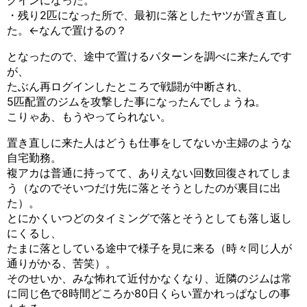
・残り2匹になった所で、最初に落としたヤツが置き直し
た。←なんで置けるの？
となったので、途中で置けるパターンを調べに来たんです
が、
たぶん再ログインしたところで戦闘が中断され、
5匹配置のジムを攻撃した事になったんでしょうね。
こりゃあ、もうやってられない。
置き直しに来た人はどうも仕事をしてないか主婦のような
自宅勤務。
複アカは普通に持ってて、ありえない回数回復されてしま
う（なのでそいつだけ先に落とそうとしたのが裏目に出
た）。
とにかくいつどのタイミングで落とそうとしても落し返し
にくるし、
たまに落としている途中で様子を見に来る（時々同じ人が
通りがかる、苦笑）。
そのせいか、みな怖れて近付かなくなり、近隣のジムは常
に同じ色で8時間どころか80日くらい置かれっぱなしの事