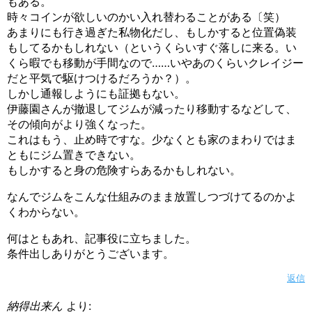
もある。
時々コインが欲しいのかい入れ替わることがある〔笑）
あまりにも行き過ぎた私物化だし、もしかすると位置偽装
もしてるかもしれない（というくらいすぐ落しに来る。い
くら暇でも移動が手間なので……いやあのくらいクレイジー
だと平気で駆けつけるだろうか？）。
しかし通報しようにも証拠もない。
伊藤園さんが撤退してジムが減ったり移動するなどして、
その傾向がより強くなった。
これはもう、止め時ですな。少なくとも家のまわりではま
ともにジム置きできない。
もしかすると身の危険すらあるかもしれない。
なんでジムをこんな仕組みのまま放置しつづけてるのかよ
くわからない。
何はともあれ、記事役に立ちました。
条件出しありがとうございます。
返信
納得出来ん
より: