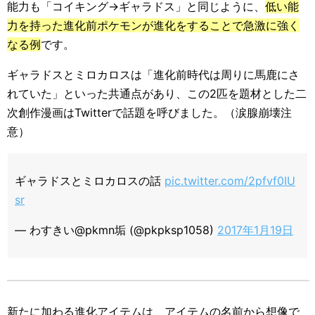
能力も「コイキング→ギャラドス」と同じように、
低い能
力を持った進化前ポケモンが進化をすることで急激に強く
なる例
です。
ギャラドスとミロカロスは「進化前時代は周りに馬鹿にさ
れていた」といった共通点があり、この2匹を題材とした二
次創作漫画はTwitterで話題を呼びました。（涙腺崩壊注
意）
ギャラドスとミロカロスの話
pic.twitter.com/2pfvf0IU
sr
— わすきい@pkmn垢 (@pkpksp1058)
2017年1月19日
新たに加わる進化アイテムは、アイテムの名前から想像で