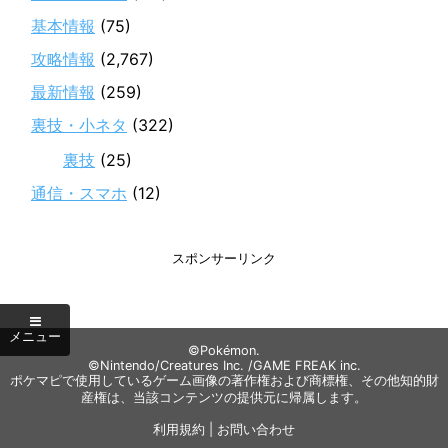
基本情報
(75)
攻略情報
(2,767)
最新情報
(259)
裏技・小ネタ
(322)
裏技
(25)
通信・スマホ
(12)
スポンサーリンク
©Pokémon.
©Nintendo/Creatures Inc. /GAME FREAK inc.
ポケマピで使用しているゲーム画像の著作権および商標権、その他知的財
産権は、当該コンテンツの提供元に帰属します。
利用規約
|
お問い合わせ