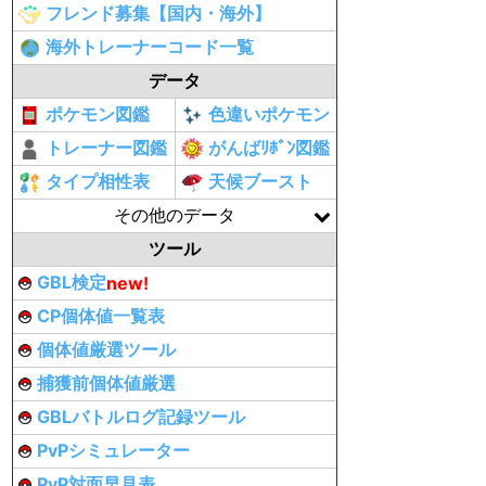
フレンド募集【国内・海外】
海外トレーナーコード一覧
データ
ポケモン図鑑
色違いポケモン
トレーナー図鑑
がんばﾘﾎﾞﾝ図鑑
タイプ相性表
天候ブースト
その他のデータ
ツール
GBL検定
new!
CP個体値一覧表
個体値厳選ツール
捕獲前個体値厳選
GBLバトルログ記録ツール
PvPシミュレーター
PvP対面早見表