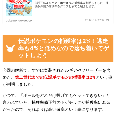
伝説三鳥＆ルギア・ホウオウの捕獲率が判明しました！捕
獲条件別の捕獲率をグラフと表でご紹介します。
2017-07-27 12:29
pokemongo-get.com
伝説ポケモンの捕獲率は2%！逃走
率も4%と低めなので落ち着いてゲ
ットしよう
今回の解析で、すでに実装されたルギアやフリーザーを含
めた、
第二世代までの伝説ポケモンの捕獲率は2%
という事
が判明しました。
かつて、「ボールをどれだけ投げてもゲットできない」と
言われていた、捕獲率修正前のトゲチックが捕獲率0.05%
だったので、それよりは高い確率という事になります。