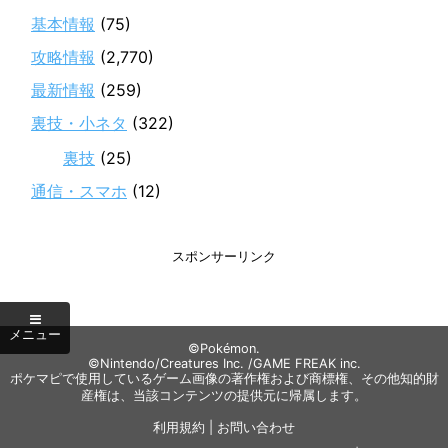
基本情報
(75)
攻略情報
(2,770)
最新情報
(259)
裏技・小ネタ
(322)
裏技
(25)
通信・スマホ
(12)
スポンサーリンク
©Pokémon.
©Nintendo/Creatures Inc. /GAME FREAK inc.
ポケマピで使用しているゲーム画像の著作権および商標権、その他知的財
産権は、当該コンテンツの提供元に帰属します。
利用規約
|
お問い合わせ