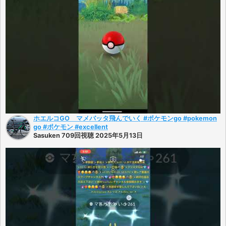
ホエルコGO マメバッタ飛んでいく #ポケモンgo #pokemon
go #ポケモン #excellent
Sasuken 709回視聴 2025年5月13日