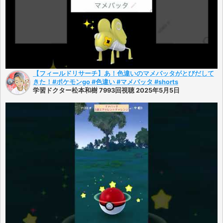
【フィールドリサーチ】あ！色違いのマメバッタがとびだして
きた！#ポケモンgo #色違い #マメバッタ #shorts
学習ドクター松本和樹 7993回視聴 2025年5月5日