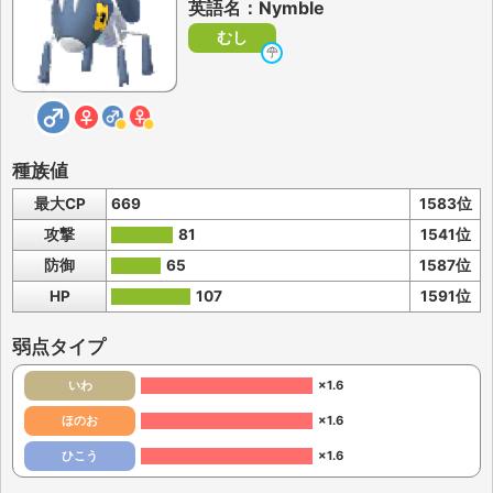
英語名：Nymble
むし
種族値
最大CP
669
1583位
攻撃
81
1541位
防御
65
1587位
HP
107
1591位
弱点タイプ
いわ
×1.6
ほのお
×1.6
ひこう
×1.6