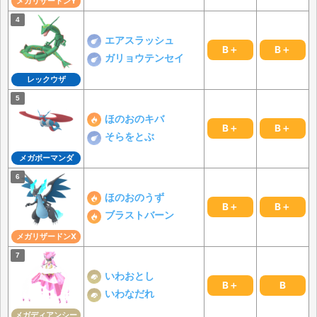
メガリザードンY
エアスラッシュ
B＋
B＋
ガリョウテンセイ
レックウザ
ほのおのキバ
B＋
B＋
そらをとぶ
メガボーマンダ
ほのおのうず
B＋
B＋
ブラストバーン
メガリザードンX
いわおとし
B＋
B
いわなだれ
メガディアンシー