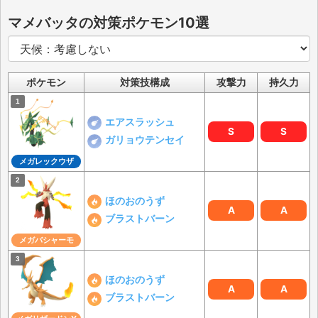
マメバッタの対策ポケモン10選
ポケモン
対策技構成
攻撃力
持久力
エアスラッシュ
S
S
ガリョウテンセイ
メガレックウザ
ほのおのうず
A
A
ブラストバーン
メガバシャーモ
ほのおのうず
A
A
ブラストバーン