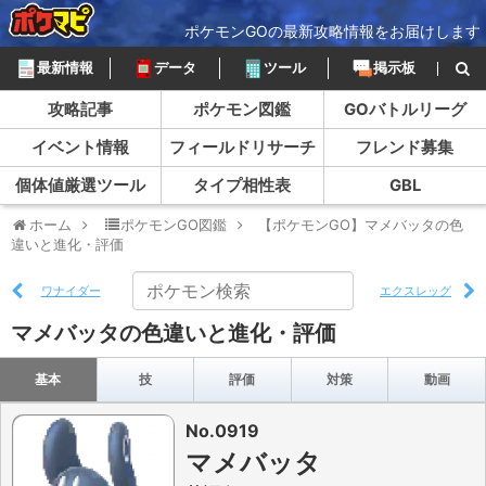
ポケモンGOの最新攻略情報をお届けします
最新情報
データ
ツール
掲示板
攻略記事
ポケモン図鑑
GOバトルリーグ
イベント情報
フィールドリサーチ
フレンド募集
個体値厳選ツール
タイプ相性表
GBL
ホーム
ポケモンGO図鑑
【ポケモンGO】マメバッタの色
違いと進化・評価
ワナイダー
エクスレッグ
マメバッタの色違いと進化・評価
基本
技
評価
対策
動画
No.0919
マメバッタ