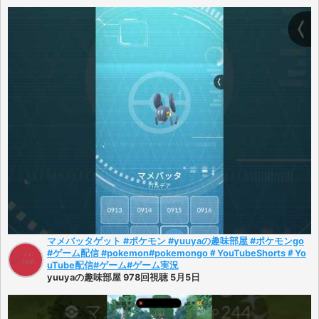
マメバッタゲット #ポケモン #yuuyaの趣味部屋 #ポケモンgo
#ゲーム配信 #pokemon#pokemongo＃YouTubeShorts＃Yo
uTube配信#ゲーム#ゲーム実況
yuuyaの趣味部屋 978回視聴 5月5日