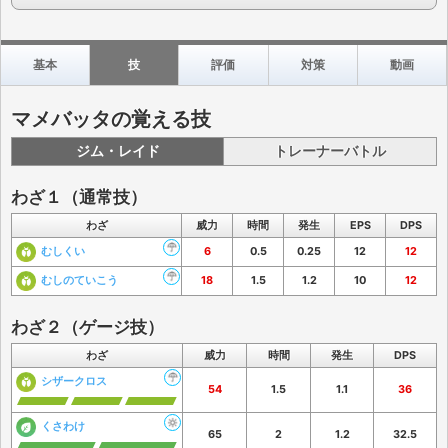
基本
技
評価
対策
動画
マメバッタの覚える技
ジム・レイド
トレーナーバトル
わざ１（通常技）
わざ
威力
時間
発生
EPS
DPS
むしくい
6
0.5
0.25
12
12
むしのていこう
18
1.5
1.2
10
12
わざ２（ゲージ技）
わざ
威力
時間
発生
DPS
シザークロス
54
1.5
1.1
36
くさわけ
65
2
1.2
32.5