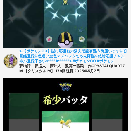
✨【ポケモンGO】誠に応援お力添え感謝有難う御座います✨初
図鑑登録✨色違い金色マメバッタちゃん降臨✨絶対応援チャン
ネル登録下さい✨???❤️‍?????✨#ポケモンGO #ポケモン
夢物語 夢追人 夢叶人 孤高一匹狼 @CRYSTALQUARTZ
M 【クリスタル M】 179回視聴 2025年5月7日