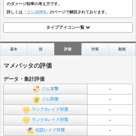
のダメージ効率の考え方です。
詳しくは
「コンボDPS」
のページで解説されております。
タイプアイコン一覧
基本
技
評価
対策
動画
マメバッタの評価
データ・集計評価
ジム攻撃
-
ジム防衛
-
ランク3レイド対策
-
ランク4レイド対策
-
伝説レイド対策
-