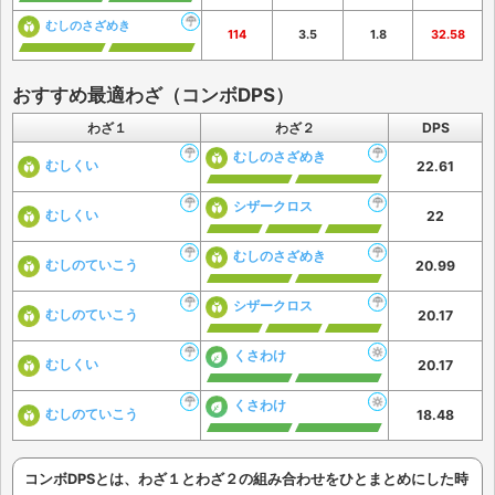
むしのさざめき
114
3.5
1.8
32.58
おすすめ最適わざ（コンボDPS）
わざ１
わざ２
DPS
むしのさざめき
むしくい
22.61
シザークロス
むしくい
22
むしのさざめき
むしのていこう
20.99
シザークロス
むしのていこう
20.17
くさわけ
むしくい
20.17
くさわけ
むしのていこう
18.48
コンボDPSとは、わざ１とわざ２の組み合わせをひとまとめにした時