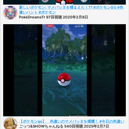
新しいポケモン: マメバッタを捕まえた！?? #ポケモンGO #色
違いハント #ポケモン
PokéDreamsTr 97回視聴 2025年2月8日
【ポケモンgo】 色違いのマメバッタを捕獲！ #今日の色違い
ごっつ&SHOWちゃんねる 540回視聴 2025年2月7日