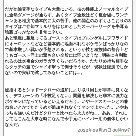
だが勿論苦手なタイプも大量にいる。技の性能上ノーマルタイプ
に全然ダメージが通らず、あくタイプ全般はどく複合組にワンチ
ャンある程度で基本的に大の苦手。他の弱点のみずくさこおりの3
タイプはご存知マリルリをはじめとしたスーパーリーグを牛耳る
強豪ばっかなのも非常に辛い。
あと環境に蔓延ってるゴーストタイプはブルンゲルにフワライド
にオーロットなどなど基本的に地面不利なポケモンばっかりなの
で基本厳しい戦いが予想される。というか技と種族値の都合上ど
うもゴースト同士の撃ち合い全般には弱いような…明確に有利取
れるのは炎複合のガラガラくらいだろうか。たたりめ持ち相手な
らタッチの差でシャドボ撃って倒せそうだが、現状は憶測でしか
ないので実戦で試してみないことには…。
総括するとシャドークローの追加により取り回しが非常に良くな
り、デスカーンの「小技足りない」問題を解決した非常に強力な
ポケモンになっているといえるだろう。いやーデスカーンとの兼
ね合いとかでたたりめが追加されなくてマジでよかった。いやあ
っちも強いんだけどクローと比べたら火力がね…。ああ、それに
してもこんな大事な時になんで今手元にハイパー用の個体しかい
なんだ。
2022年08月31日 06時19分