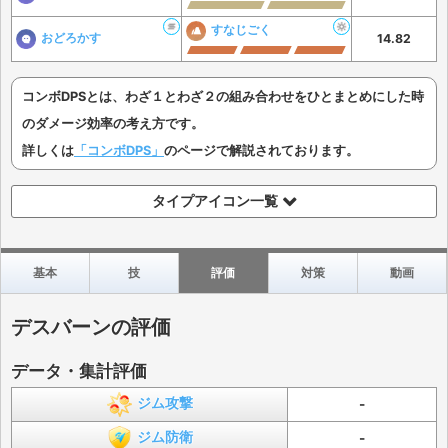
すなじごく
おどろかす
14.82
コンボDPSとは、わざ１とわざ２の組み合わせをひとまとめにした時
のダメージ効率の考え方です。
詳しくは
「コンボDPS」
のページで解説されております。
タイプアイコン一覧
基本
技
評価
対策
動画
デスバーンの評価
データ・集計評価
ジム攻撃
-
ジム防衛
-