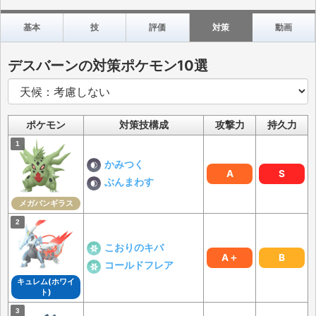
基本
技
評価
対策
動画
デスバーンの対策ポケモン10選
ポケモン
対策技構成
攻撃力
持久力
かみつく
A
S
ぶんまわす
メガバンギラス
こおりのキバ
A＋
B
コールドフレア
キュレム(ホワイ
ト)