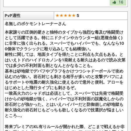
16
PvP適性
★★★★★
5
名無しのポケモントレーナーさん
本家譲りの圧倒的硬さと独特のタイプから強烈な毒及び格闘受け
として活躍できる。特にニドクインやカウンター組(悪複合除く)
に非常に強く出られる。スーパーでもハイパーでも、なんなら10
0個体でクラシックに殴り込みしても結構強い。
耐性に関しては、地面タイプを得たことに利点も欠点もある。と
はいえトドのハイドロカノンを1発耐える耐久はあるので読み次第
では多少の不利対面も割となんとかなることも。
基本は砂地獄でデバフやブラフをかけつつシャドーボールで攻め
込むのが強い。岩石封じも刺さる相手が多いのと攻撃デバフによ
るサポートや地震の耐久強化に使えるので意外と便利。アローを
はじめとした飛行タイプにも刺さるぞ。
一致高火力のシャドボは必須として、スーパーでは先発で格闘受
けからの砂地獄が強く、ハイパーでは不利対面の誤魔化しからの
岩石封じが強かった。とはいえハイパーだと防御崩しの砂地獄も
耐久強化の岩石封じもどっちも欲しくなるので技選択が悩ましい
ところ…。
将来プレミアのXL有りルールが開かれた際、どこまで戦えるか非