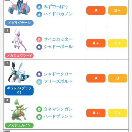
みずでっぽう
A
B＋
ハイドロカノン
メガラグラージ
サイコカッター
A＋
C＋
シャドーボール
メガミュウツーY
シャドークロー
A
B
フリーズボルト
キュレム(ブラッ
ク)
タネマシンガン
A＋
C＋
ハードプラント
メガジュカイン