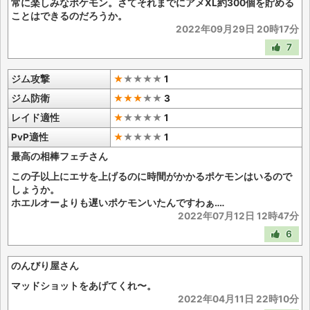
常に楽しみなポケモン。さてそれまでにアメXL約300個を貯める
ことはできるのだろうか。
2022年09月29日 20時17分
7
ジム攻撃
★
★
★
★
★
1
ジム防衛
★★★
★
★
3
レイド適性
★
★
★
★
★
1
PvP適性
★
★
★
★
★
1
最高の相棒フェチさん
この子以上にエサを上げるのに時間がかかるポケモンはいるので
しょうか。
ホエルオーよりも遅いポケモンいたんですわぁ‥‥
2022年07月12日 12時47分
6
のんびり屋さん
マッドショットをあげてくれ〜。
2022年04月11日 22時10分