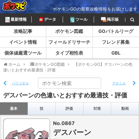
ポケモンGOの最新攻略情報をお届けします
最新情報
データ
ツール
掲示板
攻略記事
ポケモン図鑑
GOバトルリーグ
イベント情報
フィールドリサーチ
フレンド募集
個体値厳選ツール
タイプ相性表
GBL
ホーム
ポケモンGO図鑑
【ポケモンGO】デスバーンの色
違いとおすすめ最適技・評価
バリコオル
マホミル
デスバーンの色違いとおすすめ最適技・評価
基本
技
評価
対策
動画
No.0867
デスバーン