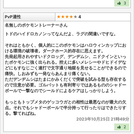
3
PvP適性
★★★★
★
4
名無しのポケモントレーナーさん
トドのハイドロカノンってなんだよ、ラグの間違いですな。
それはともかく、個人的にこのポケモンはハロウィンカップにお
ける環境の破壊者。ダークホース的存在に思えます。
先発起用されやすいドクロッグ、デンヂムシ、ニドクインといっ
たポケモンに強く出られる。控えに多いメレシーやドヒドイデな
どにもすなじごく連打で文字通り地獄を見せることができるので
痛快。しおみずも一発ならあんまり痛くない。
ただデンヂムシはたまにかみくだくで突破を試みる型も存在する
ので注意が必要。ゴルバットも有利寄りではあるもののシャドー
ボールで一撃なのでシールドによるケアはしっかりしよう。
もっともトップメタのゲッコウガとの相性は最悪なのが最大の欠
点。それでもシャドーボールで半分持って行ったりはできたりす
る。撃てればね。
2023年10月25日 21時49分
2