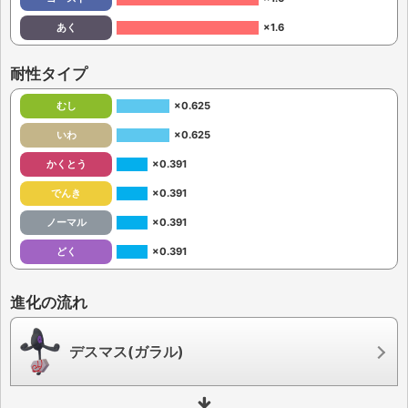
あく
×1.6
耐性タイプ
むし
×0.625
いわ
×0.625
かくとう
×0.391
でんき
×0.391
ノーマル
×0.391
どく
×0.391
進化の流れ
デスマス(ガラル)