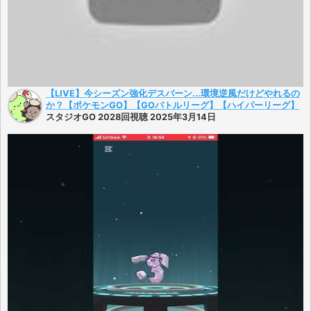
【LIVE】今シーズン強化デスバーン...環境逆風だけどやれるの
か？【ポケモンGO】【GOバトルリーグ】【ハイパーリーグ】
スタジオGO 2028回視聴 2025年3月14日