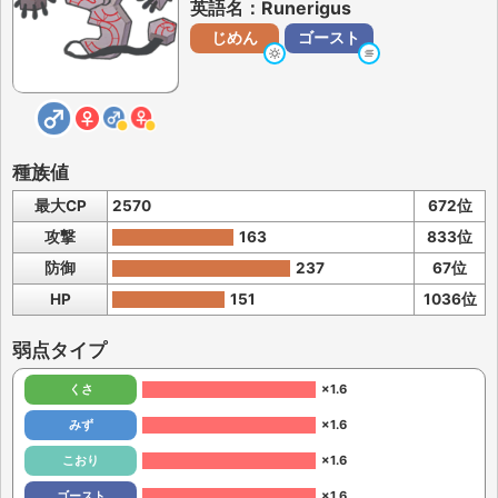
英語名：Runerigus
じめん
ゴースト
種族値
最大CP
2570
672位
攻撃
163
833位
防御
237
67位
HP
151
1036位
弱点タイプ
くさ
×1.6
みず
×1.6
こおり
×1.6
ゴースト
×1.6