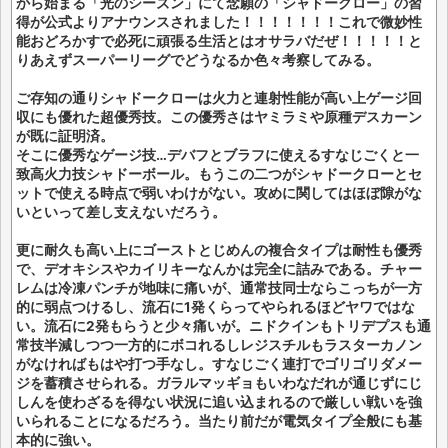
から始まる「光のシーズン」にて念願の「シャドークロー」の習
得が公式よりアナウンスされました！！！！！！！これで微妙性
能おどろかすで必死に頑張る生活とはオサラバだぜ！！！！！と
りあえずスーパーリーグでどうなるか色々考察してみる。
ご存知の通りシャドークローは火力と連射性能が高い上ゲージ回
収にも優れた超優秀技。この優秀さはヤミラミや原種デスカーン
が既に証明済。
そこに優秀なゲージ技…デバフとブラフに使えるすなじごくと一
致高火力技シャドーボール。もうこの二つがシャドークローとセ
ットで使える時点で弱いわけがない。攻めに関してはほぼ隙がな
いといって差し支えないだろう。
更に耐久も高い上にゴーストとじめんの複合タイプは耐性も優秀
で、デオキシスやカイリキーなんかは完全に詰みである。チャー
レムは冷凍パンチが地味に痛いが、通常技同士ならこっちが一方
的に弱点つけるし、流石に1発くらってやられるほどヤワではな
い。流石に2発もらうと少々痛いが。ニドクインもトリデプスも通
常技半減しつつ一方的にボコれるしレジスチルもラスターカノン
がなければもはや打つ手なし。すなじごく連打でゴリゴリダメー
ジを蓄積させられる。ガラルマッギョもいわなだれが通じずにじ
しんを使わざるを得ない状況に追い込まれるので厳しい戦いを強
いられることになるだろう。当たり前だが電気タイプ全般にも基
本的に強い。