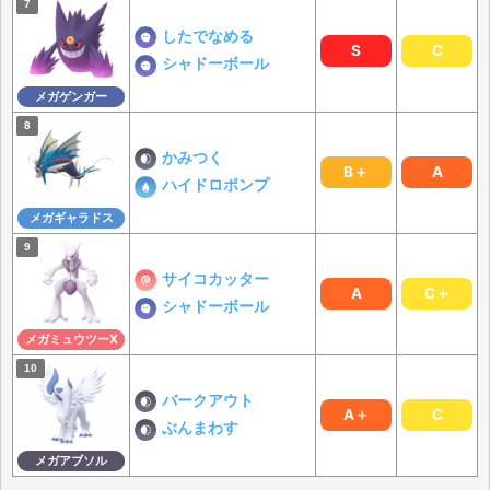
したでなめる
S
C
シャドーボール
メガゲンガー
かみつく
B＋
A
ハイドロポンプ
メガギャラドス
サイコカッター
A
C＋
シャドーボール
メガミュウツーX
バークアウト
A＋
C
ぶんまわす
メガアブソル