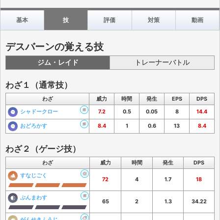
基本
技
評価
対策
動画
デスバーンの覚える技
ジム・レイド
トレーナーバトル
わざ１（通常技）
わざ
威力
時間
発生
EPS
DPS
シャドークロー
7.2
0.5
0.05
8
14.4
おどろかす
8.4
1
0.6
13
8.4
わざ２（ゲージ技）
わざ
威力
時間
発生
DPS
すなじごく
72
4
1.7
18
ぶんまわす
65
2
1.3
34.22
がんせきふうじ