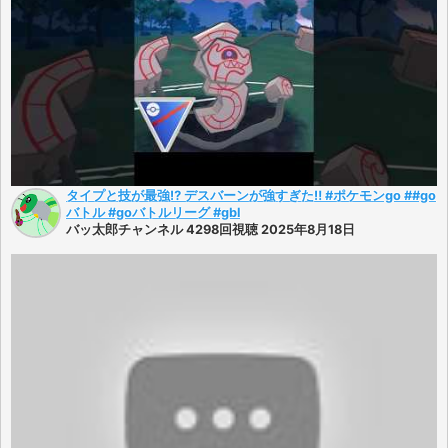
タイプと技が最強⁉︎ デスバーンが強すぎた‼︎ #ポケモンgo ##go
バトル #goバトルリーグ #gbl
バッ太郎チャンネル 4298回視聴 2025年8月18日