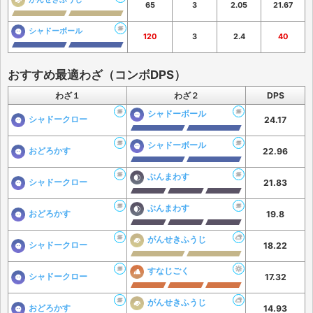
65
3
2.05
21.67
シャドーボール
120
3
2.4
40
おすすめ最適わざ（コンボDPS）
わざ１
わざ２
DPS
シャドーボール
シャドークロー
24.17
シャドーボール
おどろかす
22.96
ぶんまわす
シャドークロー
21.83
ぶんまわす
おどろかす
19.8
がんせきふうじ
シャドークロー
18.22
すなじごく
シャドークロー
17.32
がんせきふうじ
おどろかす
14.93