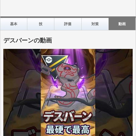
基本
技
評価
対策
動画
デスバーンの動画