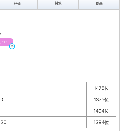
評価
対策
動画
y
アリー
1475位
10
1375位
1494位
120
1384位