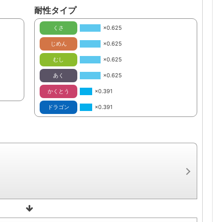
耐性タイプ
くさ
×0.625
じめん
×0.625
むし
×0.625
あく
×0.625
かくとう
×0.391
ドラゴン
×0.391