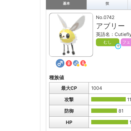
基本
技
No.0742
アブリー
英語名：Cutiefl
むし
フェ
種族値
最大CP
1004
攻撃
1
防御
81
HP