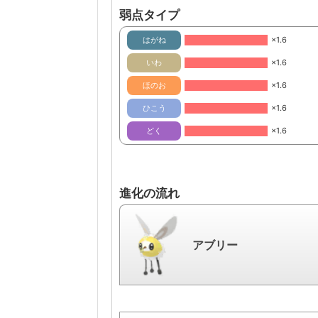
弱点タイプ
はがね
×1.6
いわ
×1.6
ほのお
×1.6
ひこう
×1.6
どく
×1.6
進化の流れ
アブリー