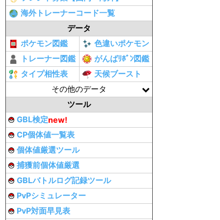
海外トレーナーコード一覧
データ
ポケモン図鑑
色違いポケモン
トレーナー図鑑
がんばﾘﾎﾞﾝ図鑑
タイプ相性表
天候ブースト
その他のデータ
ツール
GBL検定
new!
CP個体値一覧表
個体値厳選ツール
捕獲前個体値厳選
GBLバトルログ記録ツール
PvPシミュレーター
PvP対面早見表