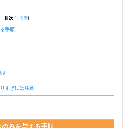
目次
[
非表示
]
る手順
るよ
やりすぎには注意
きのみを与える手順