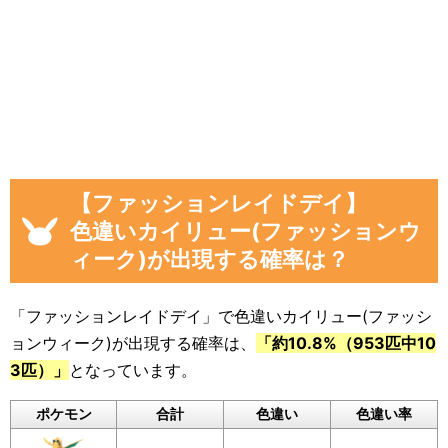
「現時点のカイリュー(ファッションウィ
ーク)を見つけた数(イベント開始後)」
「イベント開始後に色違いカイリュー(フ
ァッションウィーク)を見つけた数」
画像や集計結果の分母（見つけた数）には、
「現時点のカイリュー(ファッションウィーク)
【ファッションレイドデイ】
を見つけた数(イベント開始後)」から「イベン
色違いカイリュー(ファッションウ
ト開始前のカイリュー(ファッションウィーク)
ィーク)が出現する確率は？
を見つけた数」を引いた数が自動計算
され反映
されるようになっています。
「ファッションレイドデイ」で色違いカイリュー(ファッシ
色違いに遭遇していない場合でも、通常のポケ
ョンウィーク)が出現する確率は、
「約10.8%（953匹中10
モンに遭遇した数をぜひ教えてください。
3匹）」
となっています。
入力いただいた遭遇状況と「フリーコメント」
ポケモン
合計
色違い
色違い率
の内容は画像に反映されるほか、フォームの下
のログに公開されます。