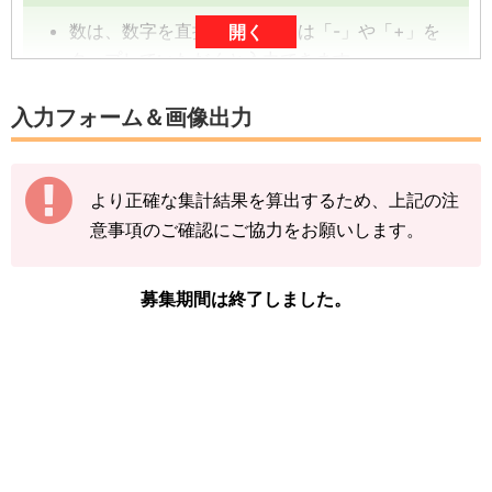
数は、数字を直接入力、または「-」や「+」を
開く
タップしていただくと入力できます。
数字は、前回の入力内容に追加分を加算する形
入力フォーム＆画像出力
（累計数）で入力をお願いします。
【例】
より正確な集計結果を算出するため、上記の注
途中結果が3匹→まずは「3」で送信
意事項のご確認にご協力をお願いします。
その後の結果が2匹→前回入力した「3」に「+
2」して「5」で送信
募集期間は終了しました。
下記の情報を入力し、
「結果を送信する」をタ
ップ
してください。
※カイリュー(ファッションウィーク)の図鑑ペー
ジの「見つけた数」をご確認ください。
「イベント開始前のカイリュー(ファッシ
ョンウィーク)を見つけた数」