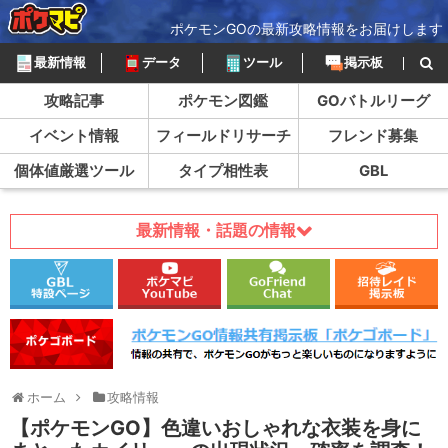
ポケモンGOの最新攻略情報をお届けします
最新情報
データ
ツール
掲示板
攻略記事
ポケモン図鑑
GOバトルリーグ
イベント情報
フィールドリサーチ
フレンド募集
個体値厳選ツール
タイプ相性表
GBL
最新情報・話題の情報
ホーム
攻略情報
【ポケモンGO】色違いおしゃれな衣装を身に