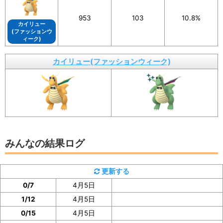
953
103
10.8%
画像を保存することもできるので、X（旧Twitte
カイリュー
r）などSNSでの共有にもぜひご活用ください。
(ファッションウ
ィーク)
カイリュー(ファッションウィーク)
イベント参加前に図鑑の「見つけた数」をスク
ショ、またはメモしておくと便利
みんなの結果ログ
カイリュー(ファッションウィーク)の「見つけた数」
は、カイリュー(ファッションウィーク)の図鑑ページで
更新する
確認
できます。
0/7
4月5日
1/12
4月5日
イベント参加前に図鑑の「見つけた数」の部分のスクシ
0/15
4月5日
ョを撮っておいたり、メモしておくと便利です。