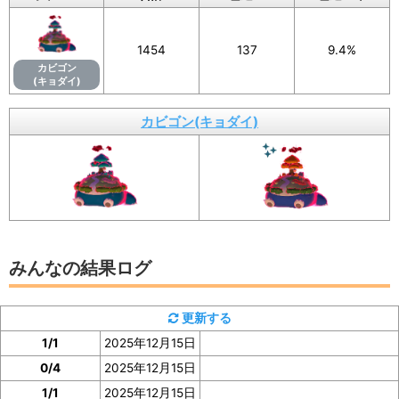
画像を保存することもできるので、X（旧Twitte
1454
137
9.4%
r）などSNSでの共有にもぜひご活用ください。
カビゴン
(キョダイ)
カビゴン(キョダイ)
イベント参加前に図鑑の「見つけた数」をスク
ショ、またはメモしておくと便利
みんなの結果ログ
カビゴン(キョダイ)の「見つけた数」は、カビゴン(キョ
ダイ)の図鑑ページで確認
できます。
更新する
イベント参加前に図鑑の「見つけた数」の部分のスクシ
1/1
2025年12月15日
ョを撮っておいたり、メモしておくと便利です。
0/4
2025年12月15日
1/1
2025年12月15日
ぜひご協力をお願いいたします。