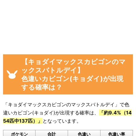
見つけた数」
「現時点のカビゴン(キョダイ)を見つけた
数(イベント開始後)」
「イベント開始後に色違いカビゴン(キョ
ダイ)を見つけた数」
画像や集計結果の分母（見つけた数）には、
【キョダイマックスカビゴンのマ
「現時点のカビゴン(キョダイ)を見つけた数(イ
ックスバトルデイ】
ベント開始後)」から「イベント開始前のカビゴ
色違いカビゴン(キョダイ)が出現
ン(キョダイ)を見つけた数」を引いた数が自動
する確率は？
計算
され反映されるようになっています。
色違いに遭遇していない場合でも、通常のポケ
「キョダイマックスカビゴンのマックスバトルデイ」で色
モンに遭遇した数をぜひ教えてください。
違いカビゴン(キョダイ)が出現する確率は、
「約9.4%（14
入力いただいた遭遇状況と「フリーコメント」
54匹中137匹）」
となっています。
の内容は画像に反映されるほか、フォームの下
ポケモン
合計
色違い
色違い率
のログに公開されます。