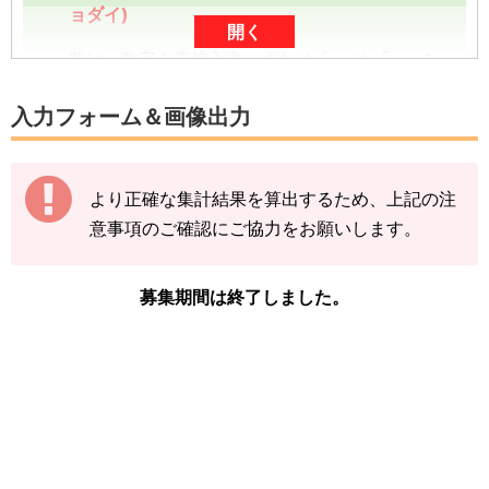
ョダイ)
開く
数は、数字を直接入力、または「-」や「+」を
タップしていただくと入力できます。
入力フォーム＆画像出力
数字は、前回の入力内容に追加分を加算する形
（累計数）で入力をお願いします。
より正確な集計結果を算出するため、上記の注
【例】
意事項のご確認にご協力をお願いします。
途中結果が3匹→まずは「3」で送信
その後の結果が2匹→前回入力した「3」に「+
2」して「5」で送信
募集期間は終了しました。
下記の情報を入力し、
「結果を送信する」をタ
ップ
してください。
※カビゴン(キョダイ)の図鑑ページの「見つけた
数」をご確認ください。
「イベント開始前のカビゴン(キョダイ)を