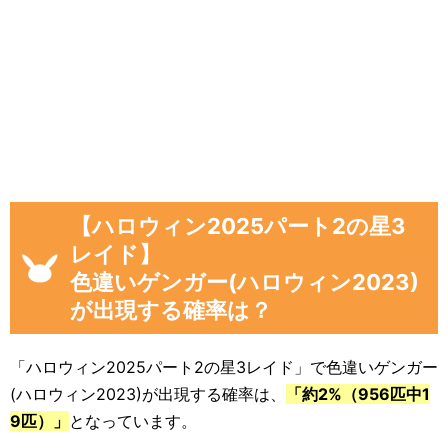
「イベント開始前のゲンガー(ハロウィン2
023)を見つけた数」
「現時点のゲンガー(ハロウィン2023)を
見つけた数(イベント開始後)」
「イベント開始後に色違いゲンガー(ハロ
ウィン2023)を見つけた数」
画像や集計結果の分母（見つけた数）には、
【ハロウィン2025パート2の星3
「現時点のゲンガー(ハロウィン2023)を見つけ
レイド】
た数(イベント開始後)」から「イベント開始前
色違いゲンガー(ハロウィン2023)
のゲンガー(ハロウィン2023)を見つけた数」を
が出現する確率は？
引いた数が自動計算
され反映されるようになっ
ています。
「ハロウィン2025パート2の星3レイド」で色違いゲンガー
色違いに遭遇していない場合でも、通常のポケ
(ハロウィン2023)が出現する確率は、
「約2%（956匹中1
モンに遭遇した数をぜひ教えてください。
9匹）」
となっています。
入力いただいた遭遇状況と「フリーコメント」