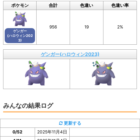
ポケモン
合計
色違い
色違い率
の内容は画像に反映されるほか、フォームの下
のログに公開されます。
画像を保存することもできるので、X（旧Twitte
956
19
2%
ゲンガー
r）などSNSでの共有にもぜひご活用ください。
(ハロウィン202
3)
ゲンガー(ハロウィン2023)
イベント参加前に図鑑の「見つけた数」をスク
ショ、またはメモしておくと便利
みんなの結果ログ
ゲンガー(ハロウィン2023)の「見つけた数」は、ゲン
ガー(ハロウィン2023)の図鑑ページで確認
できます。
更新する
0/52
2025年11月4日
イベント参加前に図鑑の「見つけた数」の部分のスクシ