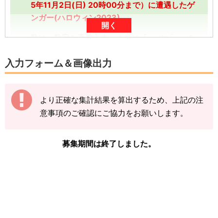
5年11月2日(日) 20時00分まで）に遭遇したゲ
ンガー(ハロウィン2023)
開く
数は、数字を直接入力、または「-」や「+」を
タップしていただくと入力できます。
入力フォーム＆画像出力
数字は、前回の入力内容に追加分を加算する形
（累計数）で入力をお願いします。
より正確な集計結果を算出するため、上記の注
【例】
意事項のご確認にご協力をお願いします。
途中結果が3匹→まずは「3」で送信
その後の結果が2匹→前回入力した「3」に「+
2」して「5」で送信
募集期間は終了しました。
下記の情報を入力し、
「結果を送信する」をタ
ップ
してください。
※ゲンガー(ハロウィン2023)の図鑑ページの
「見つけた数」をご確認ください。