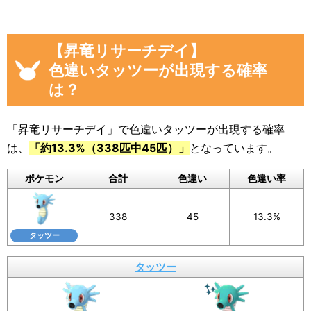
画像や集計結果の分母（見つけた数）には、
「現時点のタッツーを見つけた数(イベント開始
【昇竜リサーチデイ】
後)」から「イベント開始前のタッツーを見つけ
色違いタッツーが出現する確率
た数」を引いた数が自動計算
され反映されるよ
は？
うになっています。
色違いに遭遇していない場合でも、通常のポケ
「昇竜リサーチデイ」で色違いタッツーが出現する確率
モンに遭遇した数をぜひ教えてください。
は、
「約13.3%（338匹中45匹）」
となっています。
入力いただいた遭遇状況と「フリーコメント」
ポケモン
合計
色違い
色違い率
の内容は画像に反映されるほか、フォームの下
のログに公開されます。
338
45
13.3%
画像を保存することもできるので、X（旧Twitte
タッツー
r）などSNSでの共有にもぜひご活用ください。
タッツー