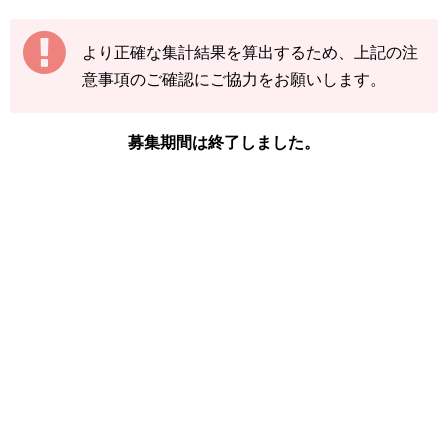
【例】
より正確な集計結果を算出するため、上記の注
途中結果が3匹→まずは「3」で送信
意事項のご確認にご協力をお願いします。
その後の結果が2匹→前回入力した「3」に「+
2」して「5」で送信
募集期間は終了しました。
下記の情報を入力し、
「結果を送信する」をタ
ップ
してください。
※タッツーの図鑑ページの「見つけた数」をご
確認ください。
「イベント開始前のタッツーを見つけた
数」
「現時点のタッツーを見つけた数(イベン
ト開始後)」
「イベント開始後に色違いタッツーを見つ
けた数」