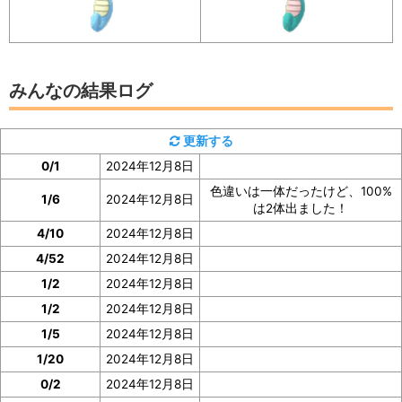
イベント参加前に図鑑の「見つけた数」をスク
ショ、またはメモしておくと便利
みんなの結果ログ
タッツーの「見つけた数」は、タッツーの図鑑ページで
更新する
確認
できます。
0/1
2024年12月8日
色違いは一体だったけど、100%
イベント参加前に図鑑の「見つけた数」の部分のスクシ
1/6
2024年12月8日
は2体出ました！
ョを撮っておいたり、メモしておくと便利です。
4/10
2024年12月8日
4/52
2024年12月8日
ぜひご協力をお願いいたします。
1/2
2024年12月8日
1/2
2024年12月8日
1/5
2024年12月8日
1/20
2024年12月8日
0/2
2024年12月8日