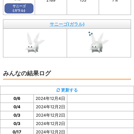
2189
153
7%
画像を保存することもできるので、X（旧Twitte
サニーゴ
r）などSNSでの共有にもぜひご活用ください。
(ガラル)
サニーゴ(ガラル)
イベント参加前に図鑑の「見つけた数」をスク
ショ、またはメモしておくと便利
みんなの結果ログ
サニーゴ(ガラル)の「見つけた数」は、サニーゴ(ガラ
更新する
ル)の図鑑ページで確認
できます。
0/6
2024年12月4日
イベント参加前に図鑑の「見つけた数」の部分のスクシ
0/4
2024年12月2日
ョを撮っておいたり、メモしておくと便利です。
0/3
2024年12月2日
0/3
2024年12月2日
ぜひご協力をお願いいたします。
0/17
2024年12月2日