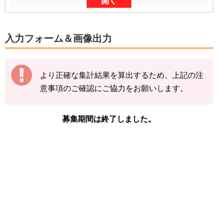
開く
数は、数字を直接入力、または「-」や「+」を
タップしていただくと入力できます。
入力フォーム＆画像出力
数字は、前回の入力内容に追加分を加算する形
（累計数）で入力をお願いします。
より正確な集計結果を算出するため、上記の注
【例】
意事項のご確認にご協力をお願いします。
途中結果が3匹→まずは「3」で送信
その後の結果が2匹→前回入力した「3」に「+
2」して「5」で送信
募集期間は終了しました。
下記の情報を入力し、
「結果を送信する」をタ
ップ
してください。
※サニーゴ(ガラル)の図鑑ページの「見つけた
数」をご確認ください。
「イベント開始前のサニーゴ(ガラル)を見
つけた数」