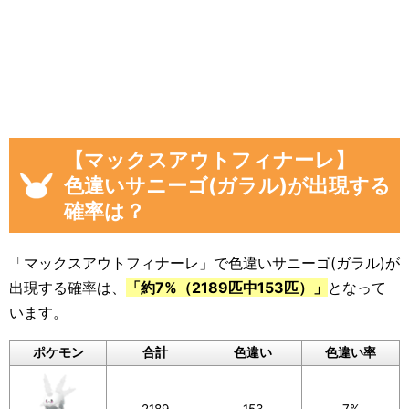
「現時点のサニーゴ(ガラル)を見つけた数
(イベント開始後)」
「イベント開始後に色違いサニーゴ(ガラ
ル)を見つけた数」
画像や集計結果の分母（見つけた数）には、
【マックスアウトフィナーレ】
「現時点のサニーゴ(ガラル)を見つけた数(イベ
色違いサニーゴ(ガラル)が出現する
ント開始後)」から「イベント開始前のサニーゴ
確率は？
(ガラル)を見つけた数」を引いた数が自動計算
され反映されるようになっています。
「マックスアウトフィナーレ」で色違いサニーゴ(ガラル)が
色違いに遭遇していない場合でも、通常のポケ
出現する確率は、
「約7%（2189匹中153匹）」
となって
モンに遭遇した数をぜひ教えてください。
います。
入力いただいた遭遇状況と「フリーコメント」
ポケモン
合計
色違い
色違い率
の内容は画像に反映されるほか、フォームの下
のログに公開されます。