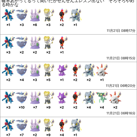
確率あがってるって聞いたがぜんぜんエレズン出ない そろそろやめ
る時かな
×1
×3
×6
×3
×2
×1
11月21日 08時17分
×3
×2
×2
×2
×1
11月21日 08時15分
×2
×4
×3
×5
×1
×2
×2
×1
11月21日 06時20分
×3
×10
×7
×9
×2
×2
×4
×4
×2
11月21日 06時16分
×7
×7
×2
×9
×4
×1