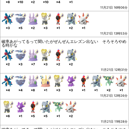
×8
×10
×2
×10
×4
×1
11月21日 16時06分
×3
×5
×2
×3
×1
×2
×1
11月21日 13時53分
確率あがってるって聞いたがぜんぜんエレズン出ない そろそろやめ
る時かな
×2
×3
×7
×3
×2
×2
11月21日 12時31分
×4
×4
×8
×1
×3
×3
×1
×1
×2
×1
11月21日 12時26分
×6
×1
×5
×5
×1
×2
11月21日 11時28分