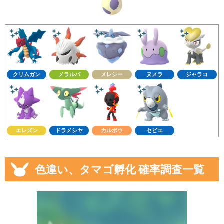
クリムガン
メラルバ
メレシー
ヌメラ
ジャラコ
エレズン
ドラメシヤ
カルボウ
セビエ
色違い、タマゴ孵化 確率調査一覧