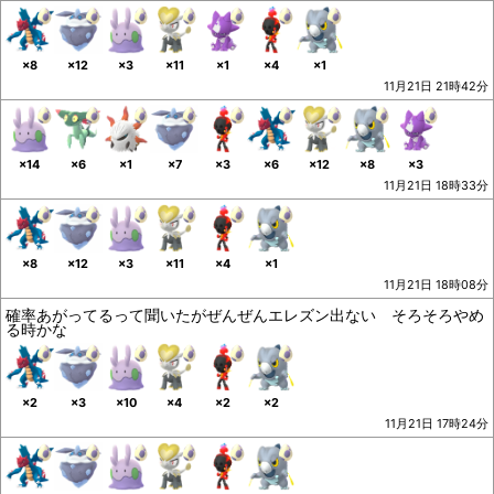
×8
×12
×3
×11
×1
×4
×1
11月21日 21時42分
×14
×6
×1
×7
×3
×6
×12
×8
×3
11月21日 18時33分
×8
×12
×3
×11
×4
×1
11月21日 18時08分
確率あがってるって聞いたがぜんぜんエレズン出ない そろそろやめ
る時かな
×2
×3
×10
×4
×2
×2
11月21日 17時24分