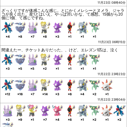
11月23日 08時40分
ざっくりですが体感こんな感じ。とにかくメレシーとヌメラ、ジャラ
コが良く出た。星1とはいえ、やっぱ渋いかな、て感想。15個から20
個に1個、て感じですね。
×4
×8
×7
×8
×3
×1
×1
×1
11月23日 06時15分
間違えたー、チケットありだった、、けど、エレズン1匹は、泣く
×3
×5
×5
×2
×1
×1
×1
×1
11月22日 23時23分
×12
×16
×7
×14
×3
×6
×4
×2
×1
11月22日 23時04分
×3
×9
×1
×7
×4
×6
×1
×2
×1
×2