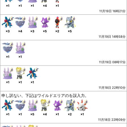
×1
×1
×1
×4
×1
11月19日 16時21分
×3
×4
×3
×5
×2
×5
11月19日 14時58分
×1
×1
11月19日 08時17分
×1
×1
×1
11月18日 22時10分
申し訳ない、下記はワイルドエリアのを誤入力。
×1
×1
×5
×4
×1
×2
×1
11月18日 22時09分