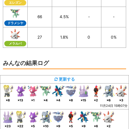
エレズン
66
4.5%
-
-
ドラメシヤ
27
1.8%
0
0%
メラルバ
みんなの結果ログ
更新する
×8
×13
×1
×4
×4
×8
×15
×2
×6
×3
11月24日 15時07分
×23
×22
×5
×10
×9
×5
×9
×6
×2