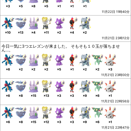
×3
×5
×8
×5
×1
×1
×1
11月22日 11時40分
×10
×13
×4
×11
×2
×4
×2
11月21日 23時12分
今日一気に3つエレズンが来ました。 そもそも１０玉が落ちませ
ん…。
×6
×2
×2
×2
×5
×1
×2
×2
×3
11月21日 23時00分
×6
×8
×15
×13
×3
×3
×9
×6
×1
11月21日 22時56分
×6
×8
×15
×12
×3
×3
×9
×6
×1
11月21日 22時47分