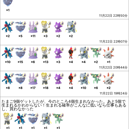
×1
11月22日 22時50分
×2
×5
×11
×3
×2
×2
11月22日 22時07分
×10
×15
×6
×13
×3
×4
×4
×2
×1
11月22日 20時44分
×8
×8
×17
×18
×4
×4
×10
×6
×2
11月22日 19時24分
たまご9個ゲットしたが、今のところ4個生まれなかった。あと5個で
生まれるかわからない！生まれる確率がこんなに低いなら仕事もある
し、買わなかった
×1
×1
×1
×1
×1