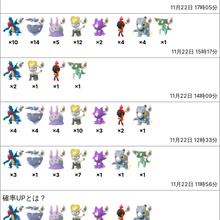
11月22日 17時05分
×10
×14
×5
×12
×2
×4
×4
×1
11月22日 15時17分
×2
×1
×1
×1
11月22日 14時09分
×4
×4
×4
×10
×3
×2
×1
11月22日 12時33分
×3
×1
×3
×7
×1
×1
×1
11月22日 11時56分
確率UPとは？