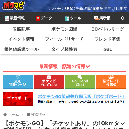
ポケモンGOの最新攻略情報をお届けします
最新情報
データ
ツール
掲示板
攻略記事
ポケモン図鑑
GOバトルリーグ
イベント情報
フィールドリサーチ
フレンド募集
個体値厳選ツール
タイプ相性表
GBL
最新情報・話題の情報
ホーム
攻略情報
【ポケモンGO】「チケットあり」の10kmタマ