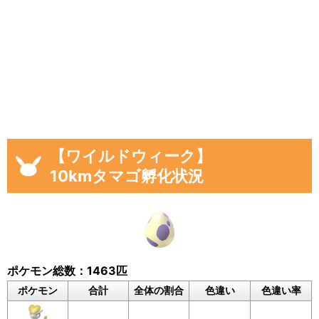
途中結果が3匹→まずは「3」で送信
その後の結果が2匹→前回入力した「3」に「+
2」して「5」で送信
ポケモンごとの孵化数を入力し、
「結果を送信
＆保存」をタップ
してください。
入力いただいた孵化状況、「フリーコメント」
の内容は、フォームの下のログに公開されま
【ワイルドウィーク】
す。
10kmタマゴ孵化状況
入力フォーム＆画像出力
ポケモン総数：1463匹
より正確な集計結果を算出するため、上記の
ポケモン
合計
全体の割合
色違い
色違い率
注意事項のご確認にご協力をお願いします。