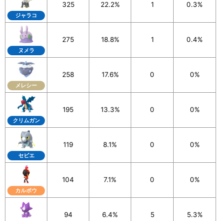
325
22.2%
1
0.3%
ジャラコ
※「ワイルドウィーク」イベント開催期間中の
2024年11月
18日(月) 0時01分～2024年11月22日(金)までに入手した1
275
18.8%
1
0.4%
0kmタマゴが対象
です。
ヌメラ
※上記期間中に入手した10kmタマゴから孵化したポケモン
258
17.6%
0
0%
は、全て入力をお願いします。
メレシー
195
13.3%
0
0%
クリムガン
119
8.1%
0
0%
セビエ
104
7.1%
0
0%
カルボウ
94
6.4%
5
5.3%