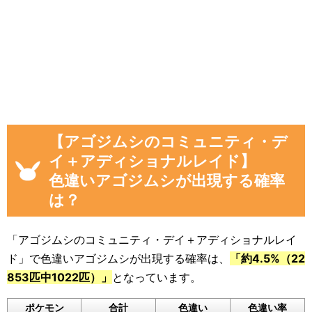
数」
「現時点のアゴジムシを見つけた数(イベ
ント開始後)」
「イベント開始後に色違いアゴジムシを見
つけた数」
画像や集計結果の分母（見つけた数）には、
【アゴジムシのコミュニティ・デ
「現時点のアゴジムシを見つけた数(イベント開
イ＋アディショナルレイド】
始後)」から「イベント開始前のアゴジムシを見
色違いアゴジムシが出現する確率
つけた数」を引いた数が自動計算
され反映され
は？
るようになっています。
色違いに遭遇していない場合でも、通常のポケ
「アゴジムシのコミュニティ・デイ＋アディショナルレイ
モンに遭遇した数をぜひ教えてください。
ド」で色違いアゴジムシが出現する確率は、
「約4.5%（22
入力いただいた遭遇状況と「フリーコメント」
853匹中1022匹）」
となっています。
の内容は画像に反映されるほか、フォームの下
ポケモン
合計
色違い
色違い率
のログに公開されます。