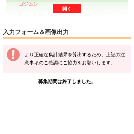
ゴジムシ
開く
数は、数字を直接入力、または「-」や「+」を
タップしていただくと入力できます。
入力フォーム＆画像出力
数字は、前回の入力内容に追加分を加算する形
（累計数）で入力をお願いします。
より正確な集計結果を算出するため、上記の注
【例】
意事項のご確認にご協力をお願いします。
途中結果が3匹→まずは「3」で送信
その後の結果が2匹→前回入力した「3」に「+
2」して「5」で送信
募集期間は終了しました。
下記の情報を入力し、
「結果を送信する」をタ
ップ
してください。
※アゴジムシの図鑑ページの「見つけた数」を
ご確認ください。
「イベント開始前のアゴジムシを見つけた