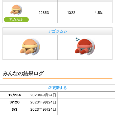
画像を保存することもできるので、X（旧Twitte
22853
1022
4.5%
r）などSNSでの共有にもぜひご活用ください。
アゴジムシ
アゴジムシ
イベント参加前に図鑑の「見つけた数」をスク
ショ、またはメモしておくと便利
みんなの結果ログ
アゴジムシの「見つけた数」は、アゴジムシの図鑑ペー
ジで確認
できます。
更新する
12/234
2023年9月24日
イベント参加前に図鑑の「見つけた数」の部分のスクシ
3/120
2023年9月24日
ョを撮っておいたり、メモしておくと便利です。
3/3
2023年9月24日
ぜひご協力をお願いいたします。