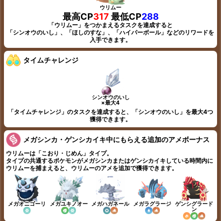
ウリムー
最高CP
317
最低CP
288
「ウリムー」をつかまえるタスクを達成すると
「シンオウのいし」、「ほしのすな」、「ハイパーボール」などのリワードを
入手できます。
タイムチャレンジ
シンオウのいし
×最大4
「タイムチャレンジ」のタスクを達成すると、「シンオウのいし」を最大4つ
獲得できます。
メガシンカ・ゲンシカイキ中にもらえる追加のアメボーナス
ウリムーは「こおり・じめん」タイプ。
タイプの共通するポケモンがメガシンカまたはゲンシカイキしている時間内に
ウリムーを捕まえると、ウリムーのアメを追加で獲得できます。
メガオニゴーリ
メガユキノオー
メガハガネール
メガラグラージ
ゲンシグラード
ン