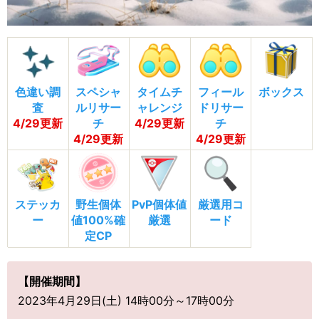
色違い調
スペシャ
タイムチ
フィール
ボックス
査
ルリサー
ャレンジ
ドリサー
4/29更新
チ
4/29更新
チ
4/29更新
4/29更新
ステッカ
野生個体
PvP個体値
厳選用コ
ー
値100%確
厳選
ード
定CP
【開催期間】
2023年4月29日(土) 14時00分～17時00分