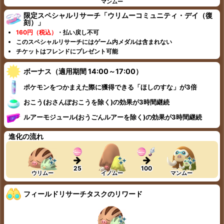
マンムー
限定スペシャルリサーチ「ウリムーコミュニティ・デイ（復
刻）」
160円（税込）
・払い戻し不可
このスペシャルリサーチにはゲーム内メダルは含まれない
チケットはフレンドにプレゼント可能
ボーナス（適用期間 14:00～17:00）
ポケモンをつかまえた際に獲得できる「ほしのすな」が3倍
おこう(おさんぽおこうを除く)の効果が3時間継続
ルアーモジュール(おうごんルアーを除く)の効果が3時間継続
進化の流れ
25
100
ウリムー
イノムー
マンムー
フィールドリサーチタスクのリワード