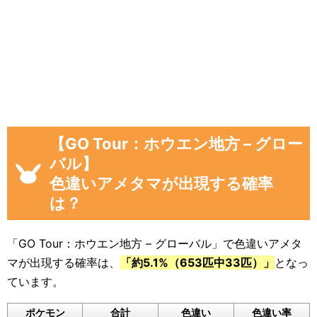
数」
「現時点のアメタマを見つけた数(イベン
ト開始後)」
「イベント開始後に色違いアメタマを見つ
けた数」
画像や集計結果の分母（見つけた数）には、
【GO Tour：ホウエン地方 – グロー
「現時点のアメタマを見つけた数(イベント開始
バル】
後)」から「イベント開始前のアメタマを見つけ
色違いアメタマが出現する確率
た数」を引いた数が自動計算
され反映されるよ
は？
うになっています。
色違いに遭遇していない場合でも、通常のポケ
「GO Tour：ホウエン地方 – グローバル」で色違いアメタ
モンに遭遇した数をぜひ教えてください。
マが出現する確率は、
「約5.1%（653匹中33匹）」
となっ
入力いただいた遭遇状況と「フリーコメント」
ています。
の内容は画像に反映されるほか、フォームの下
ポケモン
合計
色違い
色違い率
のログに公開されます。