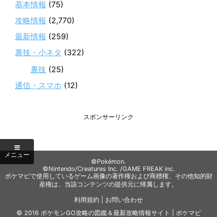
基本情報
(75)
攻略情報
(2,770)
最新情報
(259)
裏技・小ネタ
(322)
裏技
(25)
通信・スマホ
(12)
スポンサーリンク
©Pokémon.
©Nintendo/Creatures Inc. /GAME FREAK inc.
ポケマピで使用しているゲーム画像の著作権および商標権、その他知的財
産権は、当該コンテンツの提供元に帰属します。
利用規約
|
お問い合わせ
© 2016
ポケモンGO攻略の図鑑＆最新攻略情報サイト | ポケマピ