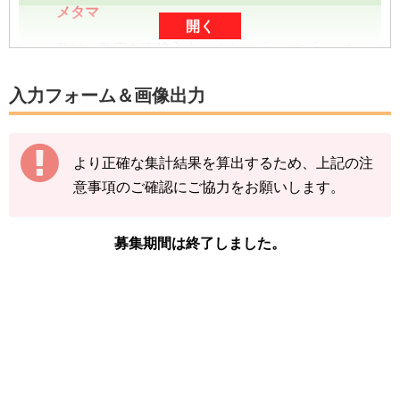
メタマ
開く
数は、数字を直接入力、または「-」や「+」を
タップしていただくと入力できます。
入力フォーム＆画像出力
数字は、前回の入力内容に追加分を加算する形
（累計数）で入力をお願いします。
より正確な集計結果を算出するため、上記の注
【例】
意事項のご確認にご協力をお願いします。
途中結果が3匹→まずは「3」で送信
その後の結果が2匹→前回入力した「3」に「+
2」して「5」で送信
募集期間は終了しました。
下記の情報を入力し、
「結果を送信する」をタ
ップ
してください。
※アメタマの図鑑ページの「見つけた数」をご
確認ください。
「イベント開始前のアメタマを見つけた