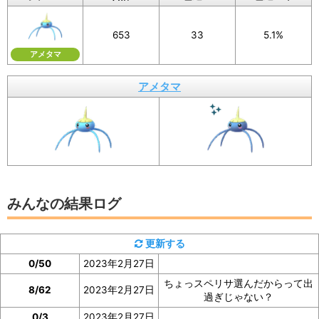
画像を保存することもできるので、X（旧Twitte
653
33
5.1%
r）などSNSでの共有にもぜひご活用ください。
アメタマ
アメタマ
イベント参加前に図鑑の「見つけた数」をスク
ショ、またはメモしておくと便利
みんなの結果ログ
アメタマの「見つけた数」は、アメタマの図鑑ページで
確認
できます。
更新する
0/50
2023年2月27日
イベント参加前に図鑑の「見つけた数」の部分のスクシ
ちょっスペリサ選んだからって出
ョを撮っておいたり、メモしておくと便利です。
8/62
2023年2月27日
過ぎじゃない？
0/3
2023年2月27日
ぜひご協力をお願いいたします。