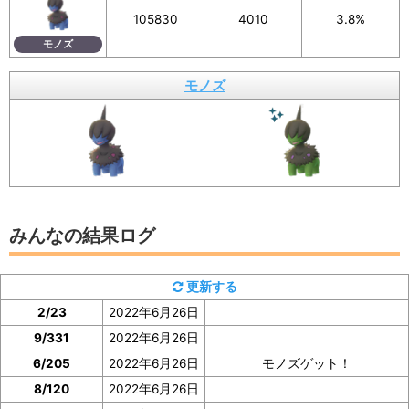
r）などSNSでの共有にもぜひご活用ください。
105830
4010
3.8%
モノズ
モノズ
イベント参加前に図鑑の「見つけた数」をスク
ショ、またはメモしておくと便利
モノズの「見つけた数」は、モノズの図鑑ページで確認
みんなの結果ログ
できます。
更新する
イベント参加前に図鑑の「見つけた数」の部分のスクシ
2/23
2022年6月26日
ョを撮っておいたり、メモしておくと便利です。
9/331
2022年6月26日
ぜひご協力をお願いいたします。
6/205
2022年6月26日
モノズゲット！
8/120
2022年6月26日