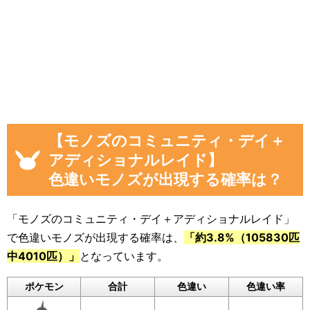
開始後)」
「イベント開始後に色違いモノズを見つけ
た数」
画像や集計結果の分母（見つけた数）には、
「現時点のモノズを見つけた数(イベント開始
後)」から「イベント開始前のモノズを見つけた
【モノズのコミュニティ・デイ＋
数」を引いた数が自動計算
され反映されるよう
アディショナルレイド】
になっています。
色違いモノズが出現する確率は？
色違いに遭遇していない場合でも、通常のポケ
モンに遭遇した数をぜひ教えてください。
「モノズのコミュニティ・デイ＋アディショナルレイド」
入力いただいた遭遇状況と「フリーコメント」
で色違いモノズが出現する確率は、
「約3.8%（105830匹
の内容は画像に反映されるほか、フォームの下
中4010匹）」
となっています。
のログに公開されます。
ポケモン
合計
色違い
色違い率
画像を保存することもできるので、X（旧Twitte