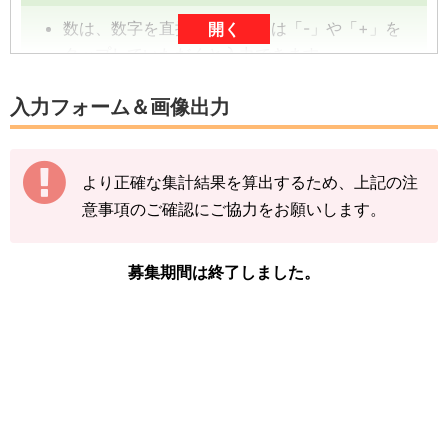
数は、数字を直接入力、または「-」や「+」を
開く
タップしていただくと入力できます。
数字は、前回の入力内容に追加分を加算する形
入力フォーム＆画像出力
（累計数）で入力をお願いします。
【例】
より正確な集計結果を算出するため、上記の注
途中結果が3匹→まずは「3」で送信
意事項のご確認にご協力をお願いします。
その後の結果が2匹→前回入力した「3」に「+
2」して「5」で送信
募集期間は終了しました。
下記の情報を入力し、
「結果を送信する」をタ
ップ
してください。
※モノズの図鑑ページの「見つけた数」をご確
認ください。
「イベント開始前のモノズを見つけた数」
「現時点のモノズを見つけた数(イベント