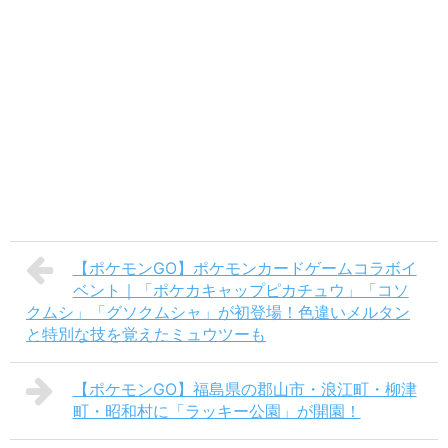
【ポケモンGO】ポケモンカードゲームコラボイ
ベント｜「ポケカキャップピカチュウ」「コソ
クムシ」「グソクムシャ」が初登場！色違いメルタン
と特別な技を覚えたミュウツーも
【ポケモンGO】福島県の郡山市・浪江町・柳津
町・昭和村に「ラッキー公園」が開園！