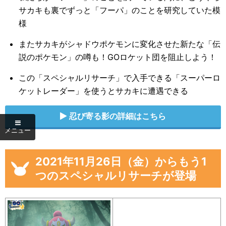
サカキも裏でずっと「フーパ」のことを研究していた模
様
またサカキがシャドウポケモンに変化させた新たな「伝
説のポケモン」の噂も！GOロケット団を阻止しよう！
ポケモンを10匹捕まえる
×10
×10
この「スペシャルリサーチ」で入手できる「スーパーロ
ケットレーダー」を使うとサカキに遭遇できる
ポケモンを20匹捕まえる
忍び寄る影の詳細はこちら
×25
ポケモンを50匹捕まえる
2021年11月26日（金）からもう1
×2
つのスペシャルリサーチが登場
ポケモンを5匹捕まえる
×5
×5
×5
イベント限定「フィールドリサーチ」のタスクを達成すれ