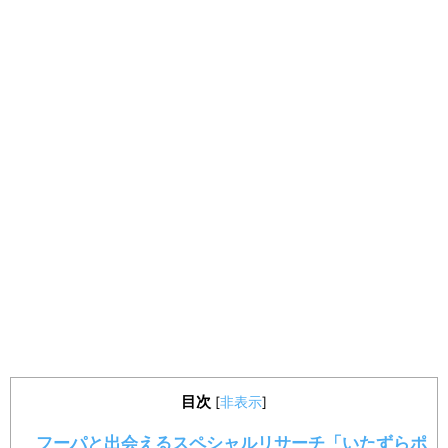
目次
[
非表示
]
フーパと出会えるスペシャルリサーチ「いたずらポ