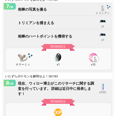
7
/16
相棒の写真を撮る
トリミアン
トリミアンを捕まえる
x1
相棒のハートポイントを獲得する
x1
REWARDS
チラーミィ
x1
x15
いたずらポケモンを解明せよ！(8/16)
8
現在、ウィロー博士がこのリサーチに関する調
/16
査を行っています。 詳細は近日中に発表しま
x720
す！
REWARDS