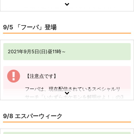
シーズン中に他にも何かしてくるかもしれません。
いたずらなシーズンの詳細はこちら
9/5 「フーパ」登場
2021年9月5日(日)昼11時～
【注意点です】
フーパは、現在配信されているスペシャルリ
サーチ「いたずらポケモンを解明せよ！」の3
ページ目までを達成すると出会うことができ
ます。
9/8 エスパーウィーク
野生やおこうからの出現ではないので、ご注
意ください。