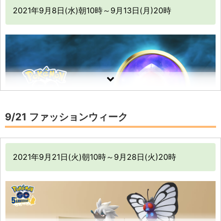
2021年9月8日(水)朝10時～9月13日(月)20時
また、コレクションチャレンジの終了時刻と
フーパ登場イベントの終了時刻にズレがある
件ですが、
イベント時間内にクリアできるようであれ
ば、クリアしておく方が無難です。
17:00以降は野生出現やおこうに引き寄せられ
9/21 ファッションウィーク
るポケモンが変化して、極端に達成しにくく
なる可能性があります。
何者かが呼びよせたのか、エスパータイプのポケモン
2021年9月21日(火)朝10時～9月28日(火)20時
たちが野生で普段よりも多く出現する
エスパータイプのポケモンについて、深く知る機会に
なるだろう
フーパ
もしかすると、「フーパ」についても何か解明できる