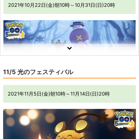
ガラル地方で最初に発見された「ヤドキング（ガラル
2021年10月22日(金)朝10時～10月31日(日)20時
のすがた）」など、不思議なポケモンがポケモンGOに
登場！
あく
12:00 – 13:00
14:00 – 15:00
16:00 – 17:00
「フーパ」のリングの影響か？謎に挑んで、「フー
パ」についてもっと知ろう！
ゴースト
ハロウィン パート1：怪しい予感の詳細はこちら
エスパータイプの時間に出現するポケモン
11/5 光のフェスティバル
2021年11月5日(金)朝10時～11月14日(日)20時
ウィロー博士は、森で「ボクレー」と「オーロット」
と遭遇！恐ろしく、しかし目が覚めるような出会いだ
ったとのこと！
博士はその時、「フーパ」もゴーストタイプのポケモ
ンであることを思い出し、こうした恐ろしいポケモン
ポニータ
タマタマ
ルージュラ
ネイティ
エーフィ
(ガラル)