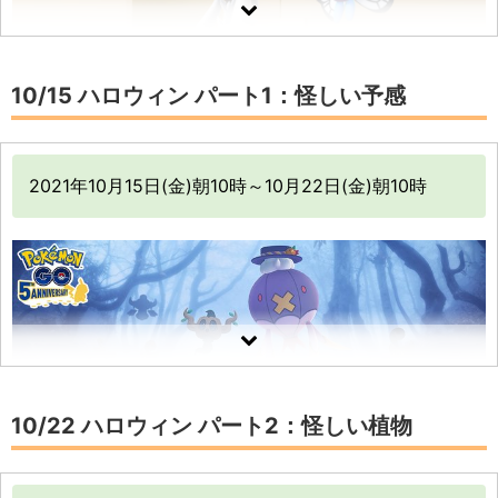
「スペシャルリサーチ」のタスクを達成して、「フー
かも！
パ」を捕まえるチャンス！
日本時間2021年9月5日（日）昼11時～17時まで、全世
エスパーウィークの詳細はこちら
10/15 ハロウィン パート1：怪しい予感
界で不思議なイベントが起こります。
フーパと何か関
係があるかもしれません。
ウィロー博士が、「トリミアン」や意外なポケモンた
2021年10月15日(金)朝10時～10月22日(金)朝10時
以下のタイプのポケモンがそれぞれの時間帯に野
ちのすがたを変える習性について研究している
生で出現し、「おこう」に引き寄せられる
ファッションウィークの詳細はこちら
10/22 ハロウィン パート2：怪しい植物
11:00 – 12:00
13:00 – 14:00
15:00 – 16:00
エスパー