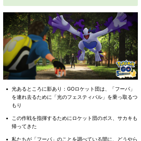
フワンテ
チョロネコ
ズルッグ
ヒトモシ
など
※フーパ登場イベント開催前にお知らせした
「バンギラス」と「ゴビット」は出現につい
て、日本時間2021年9月6日（月）朝6時まで
に「バンギラス」と「ゴビット」は出現が確
光あるところに影あり：GOロケット団は、「フーパ」
認されておらず、誤報となり、申し訳ありま
を連れ去るために「光のフェスティバル」を乗っ取るつ
せん。
もり
この作戦を指揮するためにロケット団のボス、サカキも
帰ってきた
フィールドリサーチタスク
私たちが「フーパ」のことを調べている間に、どうやら