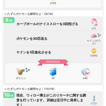
x720
いたずらポケモンを解明せよ！(9/16)
9
/16
カーブボールのナイススローを3回投げる
x15
ポケモンを30匹送る
ヤドン(ガラ
ル)
ヤドンを1匹進化させる
x1990
REWARDS
ヌケニン
x5
x40
いたずらポケモンを解明せよ！(10/16)
10
現在、ウィロー博士がこのリサーチに関する調
/16
査を行っています。 詳細は近日中に発表しま
x720
す！