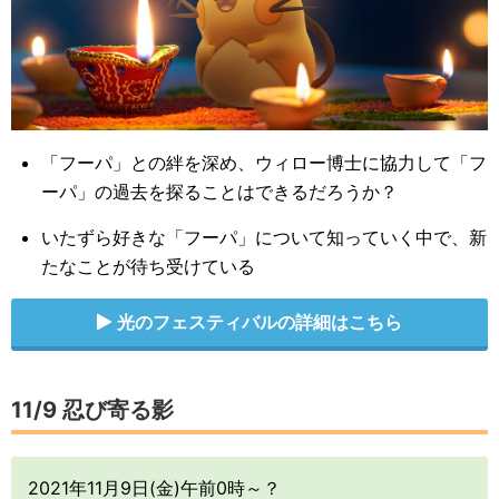
について詳しく調査する絶好の機会になると考えた
ハロウィン パート2：怪しい植物の詳細はこちら
キリンリキ
バネブー
ダンバル
ムンナ
など
「フーパ」との絆を深め、ウィロー博士に協力して「フ
ーパ」の過去を探ることはできるだろうか？
あく・ゴーストタイプの時間に出現するポケモン
いたずら好きな「フーパ」について知っていく中で、新
たなことが待ち受けている
光のフェスティバルの詳細はこちら
11/9 忍び寄る影
コラッタ
ポチエナ
ヤミラミ
キバニア
ヨマワル
2021年11月9日(金)午前0時～？
(アローラ)