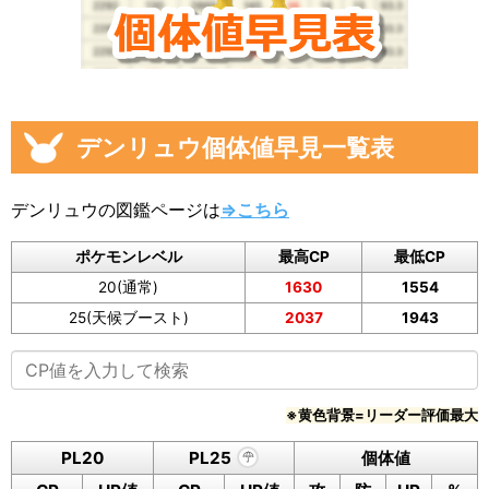
デンリュウ個体値早見一覧表
デンリュウの図鑑ページは
⇒こちら
ポケモンレベル
最高CP
最低CP
20(通常)
1630
1554
25(天候ブースト)
2037
1943
※黄色背景=リーダー評価最大
PL20
PL25
個体値