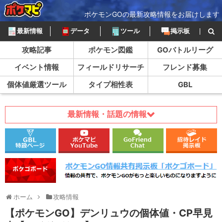
ポケモンGOの最新攻略情報をお届けします
最新情報
データ
ツール
掲示板
攻略記事
ポケモン図鑑
GOバトルリーグ
イベント情報
フィールドリサーチ
フレンド募集
個体値厳選ツール
タイプ相性表
GBL
最新情報・話題の情報
ホーム
攻略情報
【ポケモンGO】デンリュウの個体値・CP早見