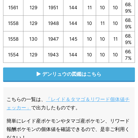
68.
1561
129
1951
144
11
10
10
9%
68.
1558
129
1948
144
10
11
10
9%
68.
1558
130
1947
145
10
10
11
9%
66.
1554
129
1943
144
10
10
10
7%
デンリュウの図鑑はこちら
こちらの一覧は、
「レイド＆タマゴ＆リワード個体値チ
ェッカー」
で出力したものです。
簡単にレイド産ポケモンやタマゴ産ポケモン、リワード
報酬ポケモンの個体値を確認できるので、是非ご利用く
ださい！