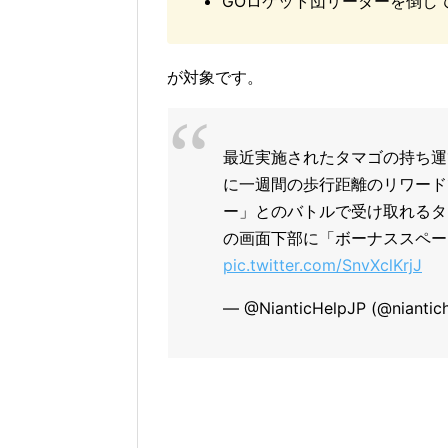
GOロケット団リーダーを倒し
が対象です。
最近実施されたタマゴの持ち運
に一週間の歩行距離のリワード
ー」とのバトルで受け取れるタ
の画面下部に「ボーナススペ
pic.twitter.com/SnvXclKrjJ
— @NianticHelpJP (@niantic