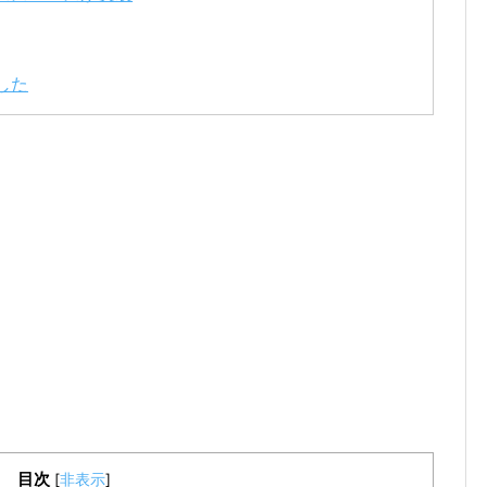
した
目次
[
非表示
]