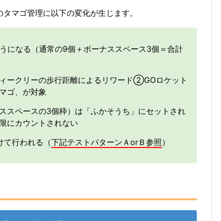
のタマゴ管理に以下の変化が生じます。
ようになる（通常の9個＋ボーナススペース3個＝合計
ィークリーの歩行距離によるリワード②GOロケット
マゴ、が対象
ススペースの3個枠）は「ふかそうち」にセットされ
限にカウントされない
けて行われる（
下記テストパターンＡorＢ参照
）