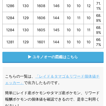
71.
1286
130
1608
146
10
10
12
1%
68.
1284
129
1606
144
10
11
10
9%
68.
1284
130
1605
145
10
10
11
9%
66.
1281
129
1601
144
10
10
10
7%
ユキノオーの図鑑はこちら
こちらの一覧は、
「レイド＆タマゴ＆リワード個体値チ
ェッカー」
で出力したものです。
簡単にレイド産ポケモンやタマゴ産ポケモン、リワード
報酬ポケモンの個体値を確認できるので、是非ご利用く
ださい！