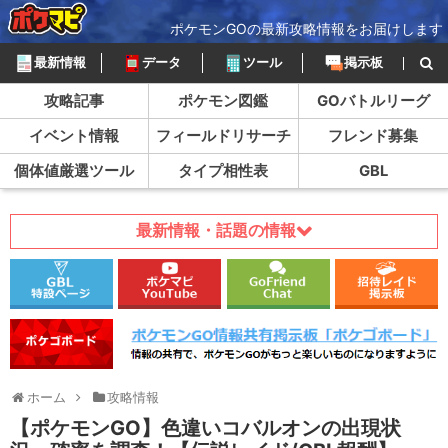
ポケモンGOの最新攻略情報をお届けします
最新情報
データ
ツール
掲示板
攻略記事
ポケモン図鑑
GOバトルリーグ
イベント情報
フィールドリサーチ
フレンド募集
個体値厳選ツール
タイプ相性表
GBL
最新情報・話題の情報
ホーム
攻略情報
【ポケモンGO】色違いコバルオンの出現状