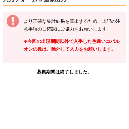
数字は、前回の入力内容に追加分を加算する形
（累計数）で入力をお願いします。
より正確な集計結果を算出するため、上記の注
【例】
意事項のご確認にご協力をお願いします。
途中結果が3匹→まずは「3」で送信
その後の結果が2匹→前回入力した「3」に「+
※今回の出現期間以外で入手した色違いコバル
2」して「5」で送信
オンの数は、除外して入力をお願いします。
下記の情報を入力し、
「結果を送信する」をタ
ップ
してください。
募集期間は終了しました。
※コバルオンの図鑑ページの「見つけた数」を
ご確認ください。
「イベント開始前のコバルオンを見つけた
数」
「現時点のコバルオンを見つけた数(イベ
ント開始後)」