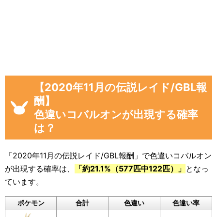
「イベント開始後に色違いコバルオンを見
つけた数」
画像や集計結果の分母（見つけた数）には、
「現時点のコバルオンを見つけた数(イベント開
始後)」から「イベント開始前のコバルオンを見
つけた数」を引いた数が自動計算
され反映され
るようになっています。
【2020年11月の伝説レイド/GBL報
酬】
色違いに遭遇していない場合でも、通常色に遭
色違いコバルオンが出現する確率
遇した数をぜひ教えてください。
は？
入力いただいた遭遇状況と「フリーコメント」
の内容は画像に反映されるほか、フォームの下
「2020年11月の伝説レイド/GBL報酬」で色違いコバルオン
のログに公開されます。
が出現する確率は、
「約21.1%（577匹中122匹）」
となっ
ています。
画像を保存することもできるので、Twitterなど
SNSでの共有にもぜひご活用ください。
ポケモン
合計
色違い
色違い率