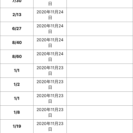
7/30
日
2020年11月24
2/13
日
コバルオンの「見つけた数」は、コバルオンの図鑑ペー
2020年11月24
6/27
ジで確認
できます。
日
2020年11月24
8/40
イベント参加前に図鑑の「見つけた数」の部分のスクシ
日
ョを撮っておいたり、メモしておくと便利です。
2020年11月24
8/60
日
ぜひご協力をお願いいたします。
2020年11月23
1/1
日
2020年11月23
1/2
日
2020年11月23
1/1
日
2020年11月23
1/8
日
2020年11月23
1/19
日