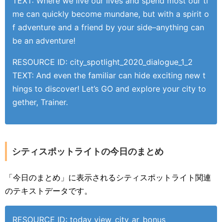
TEXT: Where we live our lives and spend most our ti
me can quickly become mundane, but with a spirit o
f adventure and a friend by your side–anything can
be an adventure!
RESOURCE ID: city_spotlight_2020_dialogue_1_2
TEXT: And even the familiar can hide exciting new t
hings to discover! Let’s GO and explore your city to
gether, Trainer.
シティスポットライトの今日のまとめ
「今日のまとめ」に表示されるシティスポットライト関連
のテキストデータです。
RESOURCE ID: today_view_city_ar_bonus