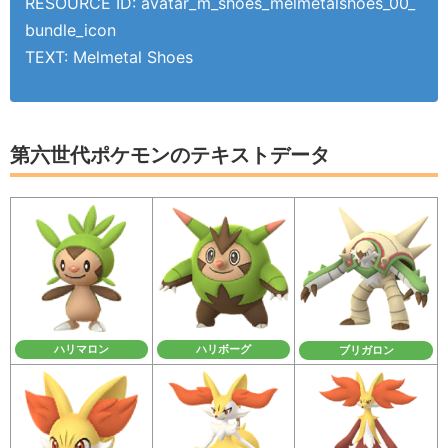
RESOURCE ID: avatar_m_shoes_melmetalshoes_00_
bundle_icon
TEXT: Melmetal Shoes
第六世代ポケモンのテキストデータ
ハリマロン
ハリボーグ
ブリガロン