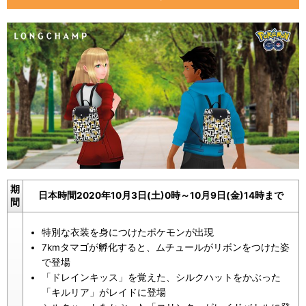
GOスナップショットを撮影すると「帽子を後ろ向きに
かぶったグレッグル」が出現
「ドレインキッス」を覚えたキルリアについて
イベント限定のフィールドリサーチ
【2020年10月2日更新】
「Paris Fashion Week」記念イベントまとめ画像
【2020年10月1日更新】
新しい着せ替えアイテムの画像データが追加
期
日本時間2020年10月3日(土)0時～10月9日(金)14時まで
間
特別な衣装を身につけたポケモンが出現
7kmタマゴが孵化すると、ムチュールがリボンをつけた姿
で登場
「ドレインキッス」を覚えた、シルクハットをかぶった
「キルリア」がレイドに登場