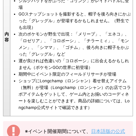
シルクハットをかぶった「コリンク」がレイドバトルに登
場
GOスナップショットを撮影すると、帽子を後ろ向きにかぶ
った「グレッグル」が登場するかもしれません。（野生で
も出現）
次のポケモンが野生で出現：「メリープ」、「エネコ」、
内
容
「ロゼリア」、「コロボーシ」、「チラーミィ」、「モン
メン」、「シママ」、「ゴチム」、後ろ向きに帽子をかぶ
った「グレッグル」など
運が良ければ色違いの「コロボーシ」に出会えるかもしれ
ません（ポケモンGOの世界に初登場）
期間中にイベント限定のフィールドリサーチが登場
ショップにLongchamp（ロンシャン）着せ替えアイテム
（無料）が登場（Longchamp（ロンシャン）のお店でコラ
ボアイテムをゲットして、ゲーム内とお揃いのコーディネ
ートを楽しむことができます。商品の詳細については、Lo
ngchamp公式サイトで確認できます）
※イベント開催期間について、
日本語版の公式