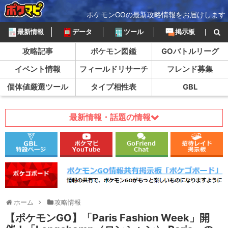
ポケモンGOの最新攻略情報をお届けします
最新情報
データ
ツール
掲示板
攻略記事
ポケモン図鑑
GOバトルリーグ
イベント情報
フィールドリサーチ
フレンド募集
個体値厳選ツール
タイプ相性表
GBL
最新情報・話題の情報
ホーム
攻略情報
【ポケモンGO】「Paris Fashion Week」開