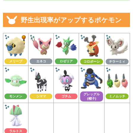
野生出現率がアップするポケモン
メリープ
エネコ
ロゼリア
コロボーシ
チラーミィ
グレッグル
モンメン
シママ
ゴチム
ミノムッチ
(帽子)
ラルトス