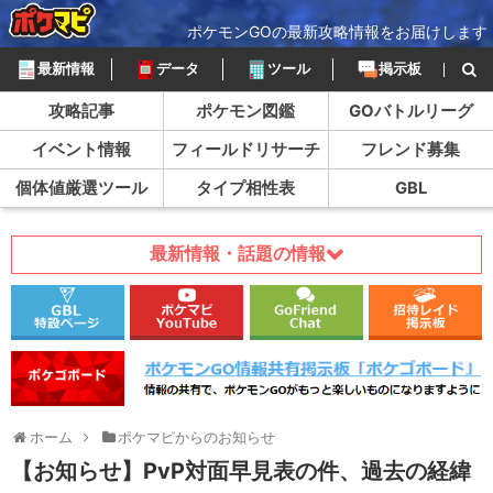
ポケモンGOの最新攻略情報をお届けします
最新情報
データ
ツール
掲示板
攻略記事
ポケモン図鑑
GOバトルリーグ
イベント情報
フィールドリサーチ
フレンド募集
個体値厳選ツール
タイプ相性表
GBL
最新情報・話題の情報
ホーム
ポケマピからのお知らせ
【お知らせ】PvP対面早見表の件、過去の経緯