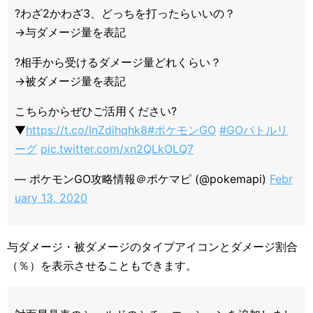
?わざ2かわざ3、どっちを打ったらいいの？
→与ダメージ量を表記
?相手から受けるダメージ量どれくらい？
→被ダメージ量を表記
こちらからぜひご活用ください?
▼
https://t.co/InZdihqhk8
#ポケモンGO
#GOバトルリ
ーグ
pic.twitter.com/xn2QLkOLQ7
— ポケモンGO攻略情報＠ポケマピ (@pokemapi)
Febr
uary 13, 2020
与ダメージ・被ダメージのタイプアイコンとダメージ割合
（％）を表示させることもできます。