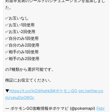
対面早見表のシールドのシチュエーションを追加しまし
た。
✅お互いなし
✅お互い1回使用
✅お互い2回使用
✅自分のみ1回使用
✅自分のみ2回使用
✅相手のみ1回使用
✅相手のみ2回使用
の7種類から選択可能です。
検証にお役立てください。
▼
https://t.co/InZdihqhk8
#ポケモンGO
pic.twitter.co
m/yejuDpO8Oc
— ポケモンGO攻略情報＠ポケマピ (@pokemapi)
Febr