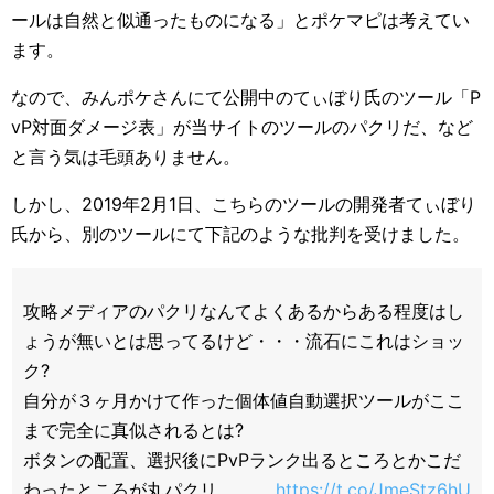
ールは自然と似通ったものになる」とポケマピは考えてい
ます。
なので、みんポケさんにて公開中のてぃぼり氏のツール「P
vP対面ダメージ表」が当サイトのツールのパクリだ、など
と言う気は毛頭ありません。
しかし、2019年2月1日、こちらのツールの開発者てぃぼり
氏から、別のツールにて下記のような批判を受けました。
攻略メディアのパクリなんてよくあるからある程度はし
ょうが無いとは思ってるけど・・・流石にこれはショッ
ク?
自分が３ヶ月かけて作った個体値自動選択ツールがここ
まで完全に真似されるとは?
ボタンの配置、選択後にPvPランク出るところとかこだ
わったところが丸パクリ。。。
https://t.co/JmeStz6hU