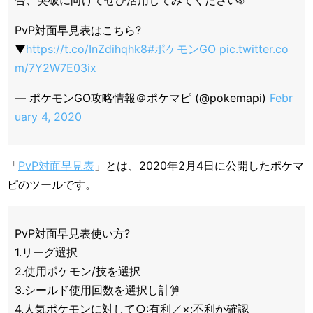
合、突破に向けてぜひ活用してみてください✊
PvP対面早見表はこちら?
▼
https://t.co/InZdihqhk8
#ポケモンGO
pic.twitter.co
m/7Y2W7E03ix
— ポケモンGO攻略情報＠ポケマピ (@pokemapi)
Febr
uary 4, 2020
「
PvP対面早見表
」とは、2020年2月4日に公開したポケマ
ピのツールです。
PvP対面早見表使い方?
1.リーグ選択
2.使用ポケモン/技を選択
3.シールド使用回数を選択し計算
4.人気ポケモンに対して○:有利／×:不利か確認