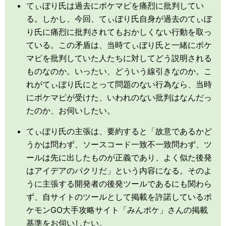
てぃぼり氏は過去にポケマピを痛烈に批判してい
る。しかし、今回、てぃぼり氏自身が過去のてぃぼ
り氏に痛烈に批判されてもおかしくない行動を取っ
ている。この矛盾は、当時てぃぼり氏と一緒にポケ
マピを批判していた人たちに対してどう説明される
ものなのか。いったい、どういう線引きなのか。こ
れがてぃぼり氏にとって問題のない行為なら、当時
にポケマピが受けた、いわれのない批判はなんだっ
たのか、お伺いしたい。
てぃぼり氏の主張は、要約すると「故意であるかど
うかは問わず、ソースコード一致不一致問わず、ツ
ールは先に出したものが正義であり、よく似た後発
はアイデアのパクリだ」という内容になる。そのよ
うに主張する開発者の後発ツールであるにも関わら
ず、自サイトのツールとして掲載を許諾しているポ
ケモンGO大手攻略サイト「みんポケ」さんの掲載
基準をお伺いしたい。