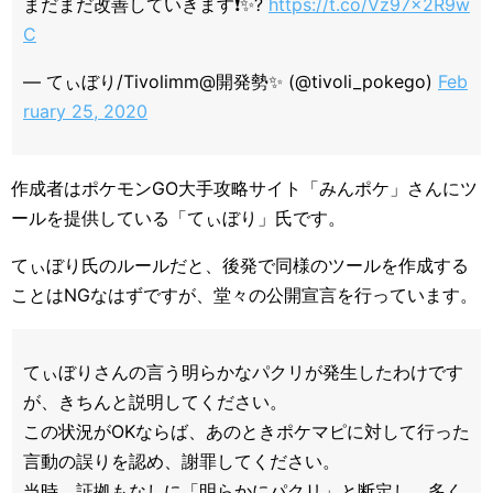
まだまだ改善していきます❗️✨?
https://t.co/Vz97x2R9w
C
— てぃぼり/Tivolimm@開発勢✨ (@tivoli_pokego)
Feb
ruary 25, 2020
作成者はポケモンGO大手攻略サイト「みんポケ」さんにツ
ールを提供している「てぃぼり」氏です。
てぃぼり氏のルールだと、後発で同様のツールを作成する
ことはNGなはずですが、堂々の公開宣言を行っています。
てぃぼりさんの言う明らかなパクリが発生したわけです
が、きちんと説明してください。
この状況がOKならば、あのときポケマピに対して行った
言動の誤りを認め、謝罪してください。
当時、証拠もなしに「明らかにパクリ」と断定し、多く