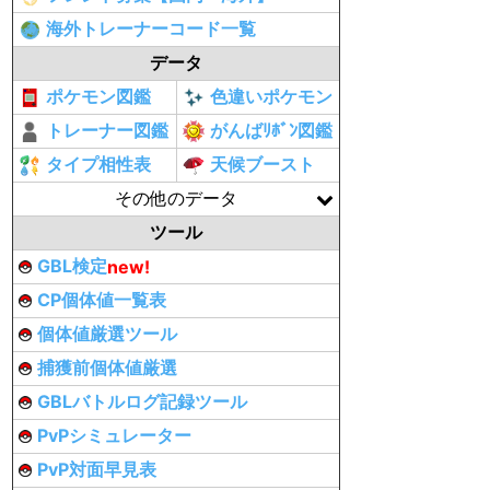
海外トレーナーコード一覧
データ
ポケモン図鑑
色違いポケモン
トレーナー図鑑
がんばﾘﾎﾞﾝ図鑑
タイプ相性表
天候ブースト
その他のデータ
ツール
GBL検定
new!
CP個体値一覧表
個体値厳選ツール
捕獲前個体値厳選
GBLバトルログ記録ツール
PvPシミュレーター
PvP対面早見表