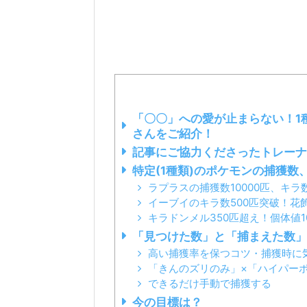
「〇〇」への愛が止まらない！1
さんをご紹介！
記事にご協力くださったトレーナ
特定(1種類)のポケモンの捕獲数
ラプラスの捕獲数10000匹、キラ
イーブイのキラ数500匹突破！花
キラドンメル350匹超え！個体値
「見つけた数」と「捕まえた数」
高い捕獲率を保つコツ・捕獲時に
「きんのズリのみ」×「ハイパー
できるだけ手動で捕獲する
今の目標は？