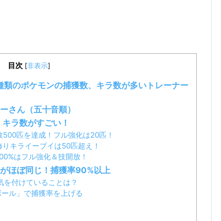
目次
[
非表示
]
種類のポケモンの捕獲数、キラ数が多いトレーナー
ーさん（五十音順）
、キラ数がすごい！
数500匹を達成！フル強化は20匹！
飾りキライーブイは50匹超え！
100%はフル強化＆技開放！
がほぼ同じ！捕獲率90%以上
気を付けていることは？
ボール」で捕獲率を上げる