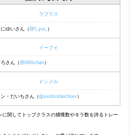
ラプラス
にゆいさん（
@1_yui_
）
イーブイ
ろさん（
@0R0chan
）
ドンメル
ン・だいちさん（
@xxdondaichixx
）
モンに関してトップクラスの捕獲数やキラ数を誇るトレー