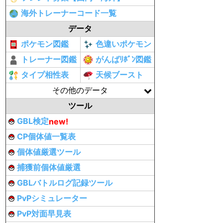
海外トレーナーコード一覧
データ
ポケモン図鑑
色違いポケモン
トレーナー図鑑
がんばﾘﾎﾞﾝ図鑑
タイプ相性表
天候ブースト
その他のデータ
ツール
GBL検定
new!
CP個体値一覧表
個体値厳選ツール
捕獲前個体値厳選
GBLバトルログ記録ツール
PvPシミュレーター
PvP対面早見表