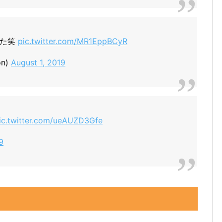
てた笑
pic.twitter.com/MR1EppBCyR
n)
August 1, 2019
ic.twitter.com/ueAUZD3Gfe
9
！