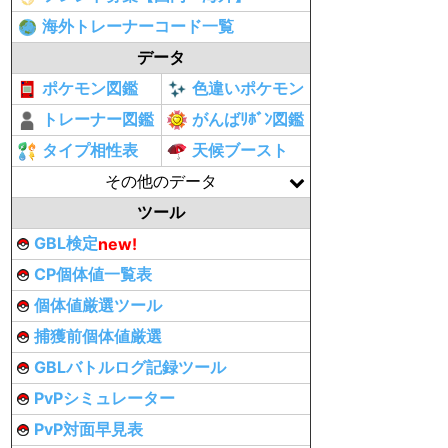
海外トレーナーコード一覧
データ
ポケモン図鑑
色違いポケモン
トレーナー図鑑
がんばﾘﾎﾞﾝ図鑑
タイプ相性表
天候ブースト
その他のデータ
ツール
GBL検定
new!
CP個体値一覧表
個体値厳選ツール
捕獲前個体値厳選
GBLバトルログ記録ツール
PvPシミュレーター
PvP対面早見表