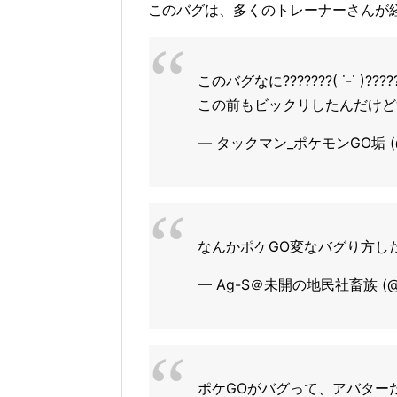
このバグは、多くのトレーナーさんが
このバグなに???????( ˙-˙ )????
この前もビックリしたんだけど
— タックマン_ポケモンGO垢 (@
なんかポケGO変なバグり方し
— Ag-S＠未開の地民社畜族 (@ag
ポケGOがバグって、アバター