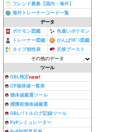
フレンド募集【国内・海外】
海外トレーナーコード一覧
データ
ポケモン図鑑
色違いポケモン
トレーナー図鑑
がんばﾘﾎﾞﾝ図鑑
タイプ相性表
天候ブースト
その他のデータ
ツール
GBL検定
new!
CP個体値一覧表
個体値厳選ツール
捕獲前個体値厳選
GBLバトルログ記録ツール
PvPシミュレーター
PvP対面早見表