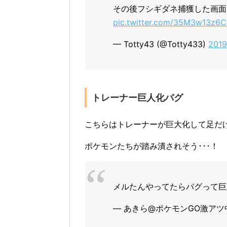
その後フシギダネ捕獲した画面
pic.twitter.com/35M3w13z6C
— Totty43 (@Totty433)
201
トレーナー巨人化バグ
こちらはトレーナーが巨大化して足だ
ポケモンたちが踏み潰されそう･･･！
メルたんやってたらバグって巨
— あきら@ポケモンGO激アツ中 (@