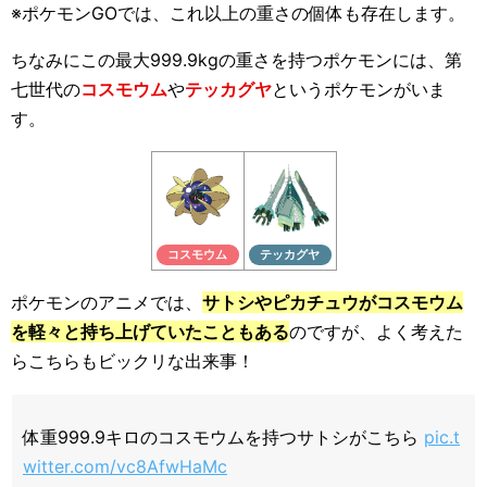
※ポケモンGOでは、これ以上の重さの個体も存在します。
ちなみにこの最大999.9kgの重さを持つポケモンには、第
七世代の
コスモウム
や
テッカグヤ
というポケモンがいま
す。
コスモウム
テッカグヤ
ポケモンのアニメでは、
サトシやピカチュウがコスモウム
を軽々と持ち上げていたこともある
のですが、よく考えた
らこちらもビックリな出来事！
体重999.9キロのコスモウムを持つサトシがこちら
pic.t
witter.com/vc8AfwHaMc