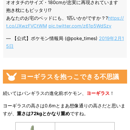
オオタチのサイズ・180cmが忠実に再現されています
抱き枕にもピッタリ!?
あなたのお宅のベッドにも、1匹いかがですか？?
https://
t.co/JXwzFVCtWM
pic.twitter.com/z61p5WdSzv
— 【公式】ポケモン情報局 (@poke_times)
2019年2月1
5日
ヨーギラスを抱っこできる不思議
続いてはバンギラスの進化前ポケモン、
ヨーギラス
！
ヨーギラスの高さは0.6mとまあ想像通りの高さだと思いま
すが、
重さは72kgとかなり重め
ですね。