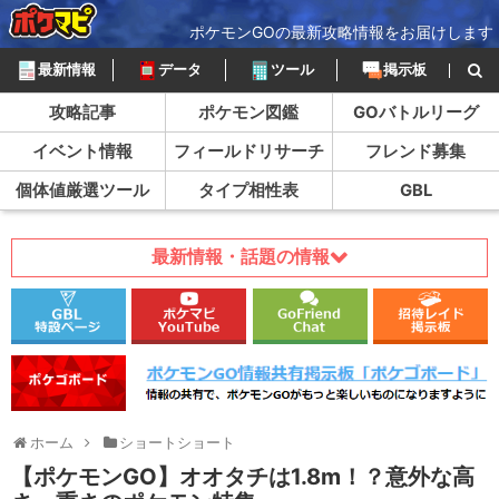
ポケモンGOの最新攻略情報をお届けします
最新情報
データ
ツール
掲示板
攻略記事
ポケモン図鑑
GOバトルリーグ
イベント情報
フィールドリサーチ
フレンド募集
個体値厳選ツール
タイプ相性表
GBL
最新情報・話題の情報
ホーム
ショートショート
【ポケモンGO】オオタチは1.8m！？意外な高