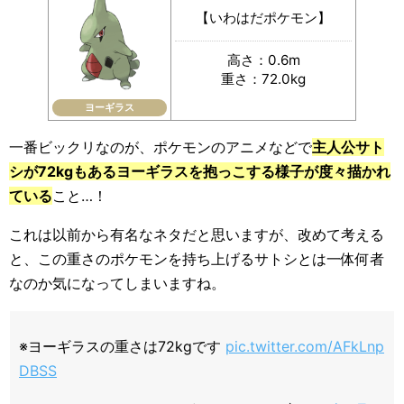
【いわはだポケモン】
高さ：0.6m
重さ：72.0kg
ヨーギラス
一番ビックリなのが、ポケモンのアニメなどで
主人公サト
シが72kgもあるヨーギラスを抱っこする様子が度々描かれ
ている
こと…！
これは以前から有名なネタだと思いますが、改めて考える
と、この重さのポケモンを持ち上げるサトシとは一体何者
なのか気になってしまいますね。
※ヨーギラスの重さは72kgです
pic.twitter.com/AFkLnp
DBSS