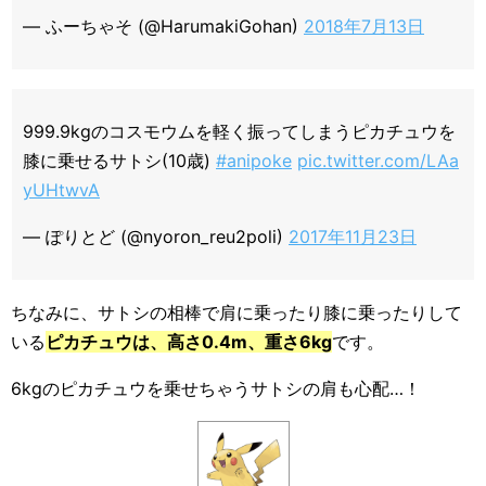
— ふーちゃそ (@HarumakiGohan)
2018年7月13日
999.9kgのコスモウムを軽く振ってしまうピカチュウを
膝に乗せるサトシ(10歳)
#anipoke
pic.twitter.com/LAa
yUHtwvA
— ぽりとど (@nyoron_reu2poli)
2017年11月23日
ちなみに、サトシの相棒で肩に乗ったり膝に乗ったりして
いる
ピカチュウは、高さ0.4m、重さ6kg
です。
6kgのピカチュウを乗せちゃうサトシの肩も心配…！