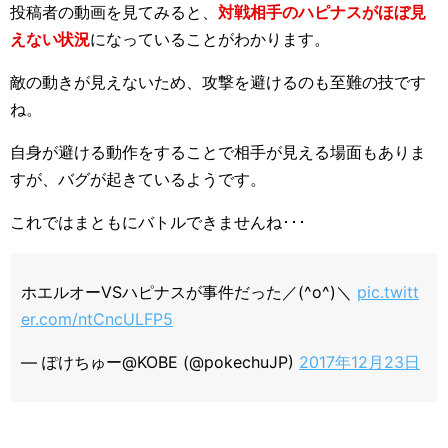
投稿者の動画を見てみると、
対戦相手のハピナスがほぼ見
えない状況
になっていることがわかります。
敵の動きが見えないため、攻撃を避けるのも至難の技です
ね。
自身が避ける動作をすることで相手が見える場面もありま
すが、バグが起きているようです。
これではまともにバトルできませんね･･･
ホエルオーVSハピナスが事件だった／(^o^)＼
pic.twitt
er.com/ntCncULFP5
— ぽけちゅー@KOBE (@pokechuJP)
2017年12月23日