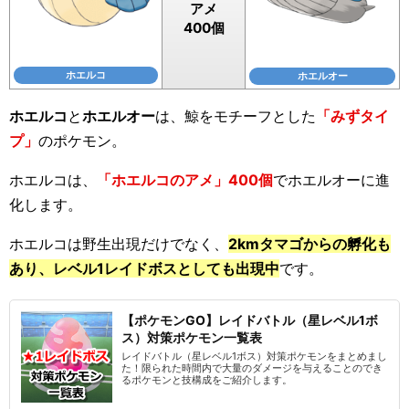
アメ
400個
ホエルコ
ホエルオー
ホエルコ
と
ホエルオー
は、鯨をモチーフとした
「みずタイ
プ」
のポケモン。
ホエルコは、
「ホエルコのアメ」400個
でホエルオーに進
化します。
ホエルコは野生出現だけでなく、
2kmタマゴからの孵化も
あり、レベル1レイドボスとしても出現中
です。
【ポケモンGO】レイドバトル（星レベル1ボ
ス）対策ポケモン一覧表
レイドバトル（星レベル1ボス）対策ポケモンをまとめまし
た！限られた時間内で大量のダメージを与えることのでき
るポケモンと技構成をご紹介します。