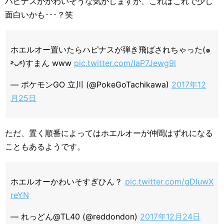
ハピナスがかわいそうな気がしますが、これはこれで少し
面白いかも･･･？笑
ホエルオー置いたらハピナスが弾き飛ばされちゃった(๑
˃̵ᴗ˂̵)すまん www
pic.twitter.com/IaP7Jewg9l
— ポケモンGO 立川 (@PokeGoTachikawa)
2017年12
月25日
ただ、置く順番によってはホエルオーが仲間はずれになる
こともあるようです。
ホエルオーかわいそすぎひん？
pic.twitter.com/gDIuwX
reYN
— れっどん@TL40 (@reddondon)
2017年12月24日