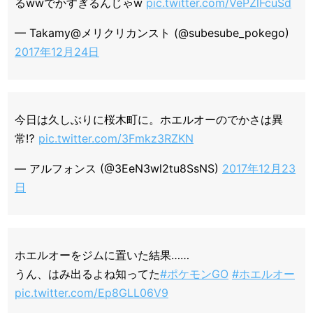
るwwでかすぎるんじゃw
pic.twitter.com/VePZlFcuSd
— Takamy@メリクリカンスト (@subesube_pokego)
2017年12月24日
今日は久しぶりに桜木町に。ホエルオーのでかさは異
常⁉️
pic.twitter.com/3Fmkz3RZKN
— アルフォンス (@3EeN3wl2tu8SsNS)
2017年12月23
日
ホエルオーをジムに置いた結果……
うん、はみ出るよね知ってた
#ポケモンGO
#ホエルオー
pic.twitter.com/Ep8GLL06V9