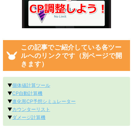
この記事でご紹介している各ツー
ルへのリンクです（別ページで開
きます）
▼
個体値計算ツール
▼
CP自動計算機
▼
進化形CP予想シミュレーター
▼
カウンターリスト
▼
ダメージ計算機