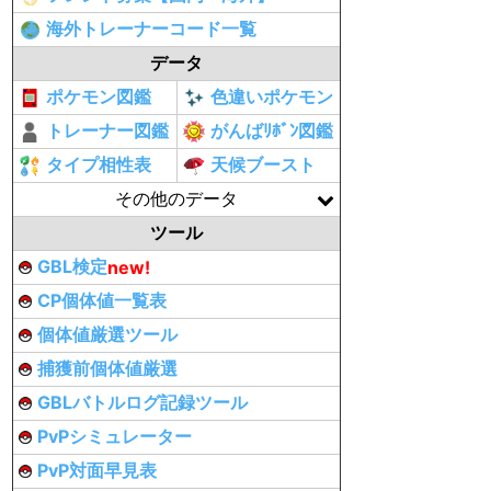
海外トレーナーコード一覧
データ
ポケモン図鑑
色違いポケモン
トレーナー図鑑
がんばﾘﾎﾞﾝ図鑑
タイプ相性表
天候ブースト
その他のデータ
ツール
GBL検定
new!
CP個体値一覧表
個体値厳選ツール
捕獲前個体値厳選
GBLバトルログ記録ツール
PvPシミュレーター
PvP対面早見表