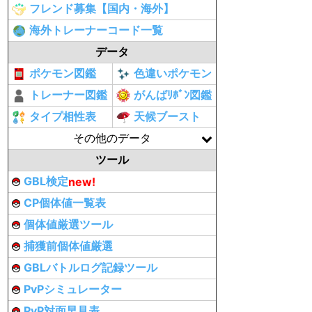
フレンド募集【国内・海外】
海外トレーナーコード一覧
データ
ポケモン図鑑
色違いポケモン
トレーナー図鑑
がんばﾘﾎﾞﾝ図鑑
タイプ相性表
天候ブースト
その他のデータ
ツール
GBL検定
new!
CP個体値一覧表
個体値厳選ツール
捕獲前個体値厳選
GBLバトルログ記録ツール
PvPシミュレーター
PvP対面早見表