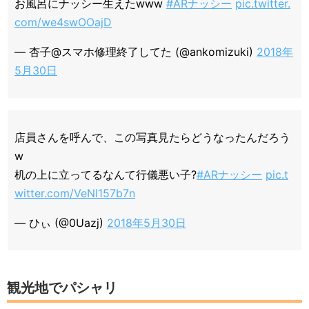
お風呂にナッシー生えたwww
#ARナッシー
pic.twitter.
com/we4swOOajD
— 杏子@スマホ修理終了してた (@ankomizuki)
2018年
5月30日
店員さんを呼んで、この写真見たらどうなったんだろう
w
机の上に立ってるなんて行儀悪い子?
#ARナッシー
pic.t
witter.com/VeNl157b7n
— ひぃ (@0Uazj)
2018年5月30日
観光地でパシャリ