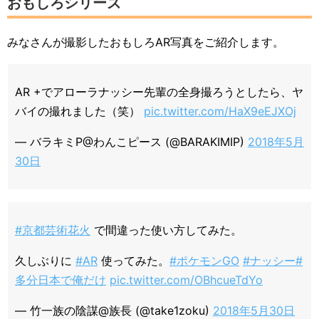
おもしろシリーズ
みなさんが撮影したおもしろAR写真をご紹介します。
AR +でアローラナッシー先輩の全身撮ろうとしたら、ヤ
バイの撮れました（笑）
pic.twitter.com/HaX9eEJXOj
— バラキミP@わんこピース (@BARAKIMIP)
2018年5月
30日
#京都芸術花火
で間違った使い方してみた。
久しぶりに
#AR
使ってみた。
#ポケモンGO
#ナッシー
#
多分日本で俺だけ
pic.twitter.com/OBhcueTdYo
— 竹一族の陰謀@族長 (@take1zoku)
2018年5月30日