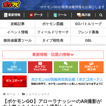
ポケモンGOの最新攻略情報をお届けします
最新情報
データ
ツール
掲示板
攻略記事
ポケモン図鑑
GOバトルリーグ
イベント情報
フィールドリサーチ
フレンド募集
個体値厳選ツール
タイプ相性表
GBL
最新情報・話題の情報
ホーム
ショートショート
【ポケモンGO】アローラナッシーのAR撮影が