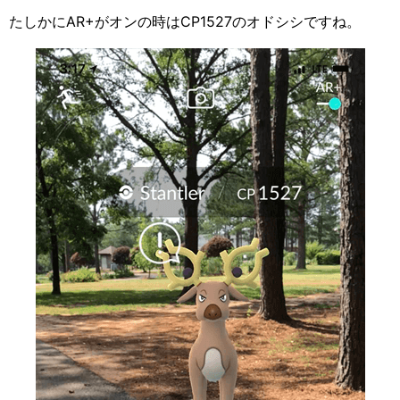
たしかにAR+がオンの時はCP1527のオドシシですね。