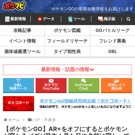
ポケモンGOの最新攻略情報をお届けします
最新情報
データ
ツール
掲示板
攻略記事
ポケモン図鑑
GOバトルリーグ
イベント情報
フィールドリサーチ
フレンド募集
個体値厳選ツール
タイプ相性表
GBL
最新情報・話題の情報
ホーム
バグ・不具合
【ポケモンGO】AR+をオフにするとポケモン