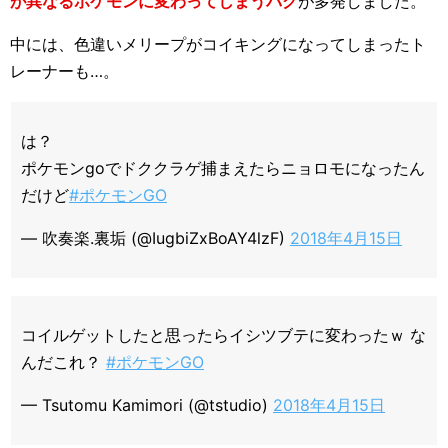
が異なるポケモンに変わってしまうバグ
が多発しました。
中には、色違いメリープがコイキングになってしまったト
レーナーも…。
は？
ポケモンgoでドククラゲ捕まえたらニョロモになったん
だけど
#ポケモンGO
— 吹奏楽.裏垢 (@IugbiZxBoAY4lzF)
2018年4月15日
コイルゲットしたと思ったらイシツブテに変わったｗ な
んだこれ？
#ポケモンGO
— Tsutomu Kamimori (@tstudio)
2018年4月15日