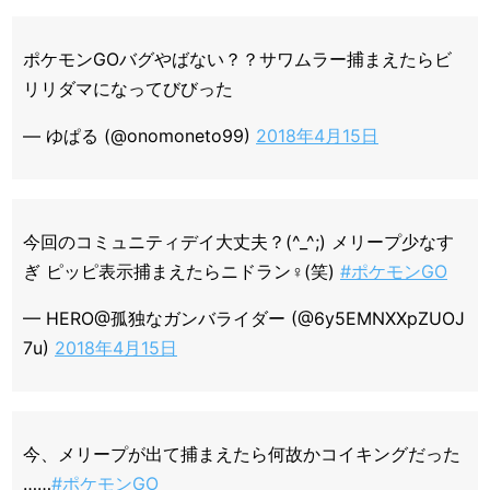
ポケモンGOバグやばない？？サワムラー捕まえたらビ
リリダマになってびびった
— ゆぱる (@onomoneto99)
2018年4月15日
今回のコミュニティデイ大丈夫？(^_^;) メリープ少なす
ぎ ピッピ表示捕まえたらニドラン♀(笑)
#ポケモンGO
— HERO@孤独なガンバライダー (@6y5EMNXXpZUOJ
7u)
2018年4月15日
今、メリープが出て捕まえたら何故かコイキングだった
……
#ポケモンGO