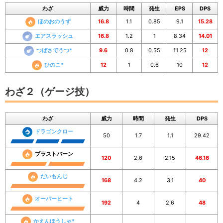
わざ
威力
時間
発生
EPS
DPS
ほのおのうず
16.8
1.1
0.85
9.1
15.28
エアスラッシュ
16.8
1.2
1
8.34
14.01
つばさでうつ*
9.6
0.8
0.55
11.25
12
ひのこ*
12
1
0.6
10
12
わざ２（ゲージ技）
わざ
威力
時間
発生
DPS
ドラゴンクロー
50
1.7
1.1
29.42
ブラストバーン
120
2.6
2.15
46.16
だいもんじ
168
4.2
3.1
40
オーバーヒート
192
4
2.6
48
かえんほうしゃ*