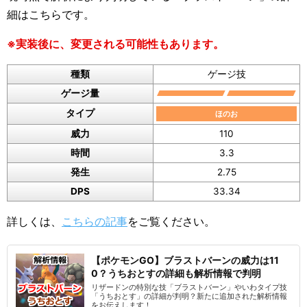
細はこちらです。
※実装後に、変更される可能性もあります。
種類
ゲージ技
ゲージ量
タイプ
ほのお
威力
110
時間
3.3
発生
2.75
DPS
33.34
詳しくは、
こちらの記事
をご覧ください。
【ポケモンGO】ブラストバーンの威力は11
0？うちおとすの詳細も解析情報で判明
リザードンの特別な技「ブラストバーン」やいわタイプ技
「うちおとす」の詳細が判明？新たに追加された解析情報
をお伝えします！