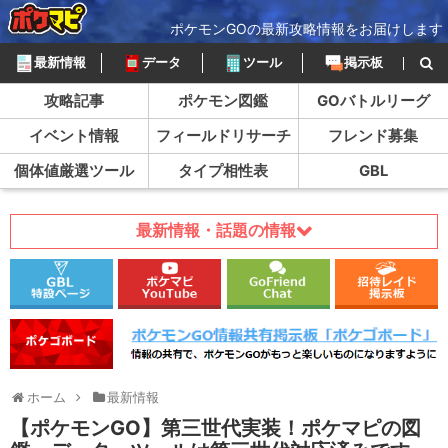
ポケモンGOの最新攻略情報をお届けします
最新情報
データ
ツール
掲示板
攻略記事
ポケモン図鑑
GOバトルリーグ
イベント情報
フィールドリサーチ
フレンド募集
個体値厳選ツール
タイプ相性表
GBL
最新情報・話題の情報
ホーム
最新情報
【ポケモンGO】第三世代実装！ポケマピの図