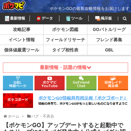
ポケモンGOの最新攻略情報をお届けします
最新情報
データ
ツール
掲示板
攻略記事
ポケモン図鑑
GOバトルリーグ
イベント情報
フィールドリサーチ
フレンド募集
個体値厳選ツール
タイプ相性表
GBL
最新情報・話題の情報
ホーム
バグ・不具合
【ポケモンGO】アップデートすると起動中で