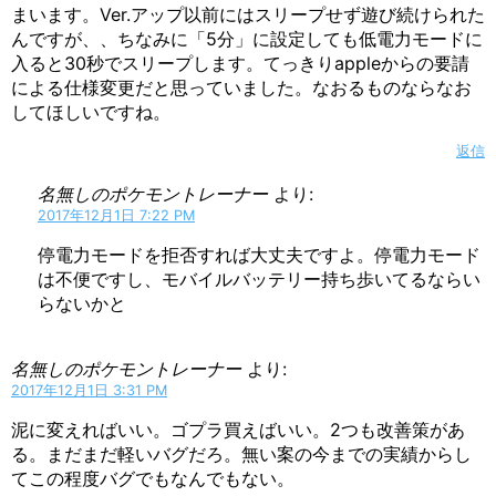
まいます。Ver.アップ以前にはスリープせず遊び続けられた
んですが、、ちなみに「5分」に設定しても低電力モードに
入ると30秒でスリープします。てっきりappleからの要請
による仕様変更だと思っていました。なおるものならなお
してほしいですね。
返信
名無しのポケモントレーナー
より:
2017年12月1日 7:22 PM
停電力モードを拒否すれば大丈夫ですよ。停電力モード
は不便ですし、モバイルバッテリー持ち歩いてるならい
らないかと
名無しのポケモントレーナー
より:
2017年12月1日 3:31 PM
泥に変えればいい。ゴプラ買えばいい。2つも改善策があ
る。まだまだ軽いバグだろ。無い案の今までの実績からし
てこの程度バグでもなんでもない。