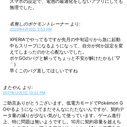
スマホの設定で、電池の最適化をしないアプリにしても
無理でした。
名無しのポケモントレーナー
より:
2020年4月10日 3:53 PM
XPERIAでやってるですが先月の中旬辺りから急に起動
中もスリープになるようになって、自分が何か設定を変
えてしまったのかと心配ないでした。
ポケGOのバグと解ってちょっと不安が解けたかも(´▽
｀)
早くこのバグ直してほしいですね
またやん
より:
2017年12月1日 10:52 PM
ご助言ありがとうございます。低電力モードでPokémon G
Oやるようになってまだそんなにたたないんですが、契約デ
ータ量の減りが少ない気がして使っています。ゲーム進行
上、特に問題は無いようですし。10月に契約容量を超えち