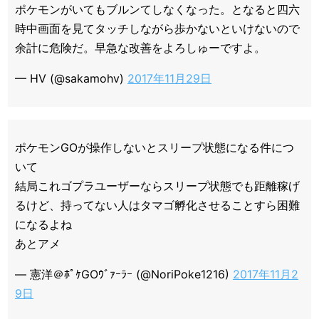
ポケモンがいてもブルンてしなくなった。となると四六
時中画面を見てタッチしながら歩かないといけないので
余計に危険だ。早急な改善をよろしゅーですよ。
— HV (@sakamohv)
2017年11月29日
ポケモンGOが操作しないとスリープ状態になる件につ
いて
結局これゴプラユーザーならスリープ状態でも距離稼げ
るけど、持ってない人はタマゴ孵化させることすら困難
になるよね
あとアメ
— 憲洋＠ﾎﾟｹGOｳﾞｧｰﾗｰ (@NoriPoke1216)
2017年11月2
9日