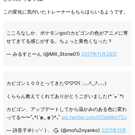
この変化に気付いたトレーナーもちらほらいるようです。
こころなしか、ポケモンgoのカビゴンの色がアニメに寄
せてきてる感じがする。ちょっと黄色くなった？
— みるすとーん (@Mill_Stone01)
2017年11月28日
カビゴン１００とってきた♡♡♡( ⸝⸝⸝⁼̴́◡⁼̴̀⸝⸝⸝)
くららん教えてくれてありがとうございました(*´◒`*)
カビゴン、アップデートしてから温かみのある色に変わ
ってる〜〜˚₊*(ˊo̶̶̷̤ .̫ o̴̶̷̤ˋ)*₊˚
pic.twitter.com/OZdARot72J
— 詩音子＠(っ'-' )╮ =͟͟͞͞◒ (@mofu2nyanko)
2017年11月