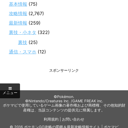
基本情報
(75)
攻略情報
(2,767)
最新情報
(259)
裏技・小ネタ
(322)
裏技
(25)
通信・スマホ
(12)
スポンサーリンク
©Pokémon.
©Nintendo/Creatures Inc. /GAME FREAK inc.
ポケマピで使用しているゲーム画像の著作権および商標権、その他知的財
産権は、当該コンテンツの提供元に帰属します。
利用規約
|
お問い合わせ
© 2016
ポケモンGO攻略の図鑑＆最新攻略情報サイト | ポケマピ