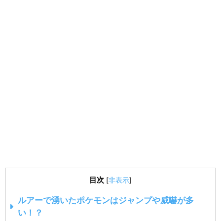
目次
[
非表示
]
ルアーで湧いたポケモンはジャンプや威嚇が多
い！？