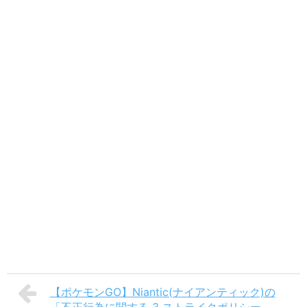
【ポケモンGO】Niantic(ナイアンティック)の
「不正行為に関する 3 ストライクポリシー」