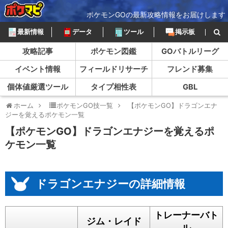
ポケモンGOの最新攻略情報をお届けします
最新情報
データ
ツール
掲示板
攻略記事
ポケモン図鑑
GOバトルリーグ
イベント情報
フィールドリサーチ
フレンド募集
個体値厳選ツール
タイプ相性表
GBL
ホーム
ポケモンGO技一覧
【ポケモンGO】ドラゴンエナ
ジーを覚えるポケモン一覧
【ポケモンGO】ドラゴンエナジーを覚えるポ
ケモン一覧
ドラゴンエナジーの詳細情報
トレーナーバト
ジム・レイド
ル