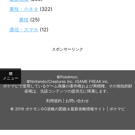
裏技・小ネタ
(322)
裏技
(25)
通信・スマホ
(12)
スポンサーリンク
©Pokémon.
©Nintendo/Creatures Inc. /GAME FREAK inc.
ポケマピで使用しているゲーム画像の著作権および商標権、その他知的財
産権は、当該コンテンツの提供元に帰属します。
利用規約
|
お問い合わせ
© 2016
ポケモンGO攻略の図鑑＆最新攻略情報サイト | ポケマピ