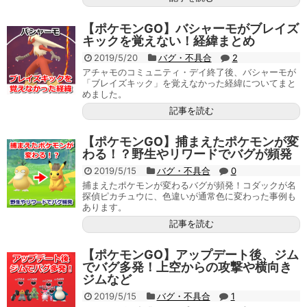
【ポケモンGO】バシャーモがブレイズ
キックを覚えない！経緯まとめ
2019/5/20
バグ・不具合
2
アチャモのコミュニティ・デイ終了後、バシャーモが
「ブレイズキック」を覚えなかった経緯についてまと
めました。
記事を読む
【ポケモンGO】捕まえたポケモンが変
わる！？野生やリワードでバグが頻発
2019/5/15
バグ・不具合
0
捕まえたポケモンが変わるバグが頻発！コダックが名
探偵ピカチュウに、色違いが通常色に変わった事例も
あります。
記事を読む
【ポケモンGO】アップデート後、ジム
でバグ多発！上空からの攻撃や横向き
ジムなど
2019/5/15
バグ・不具合
1