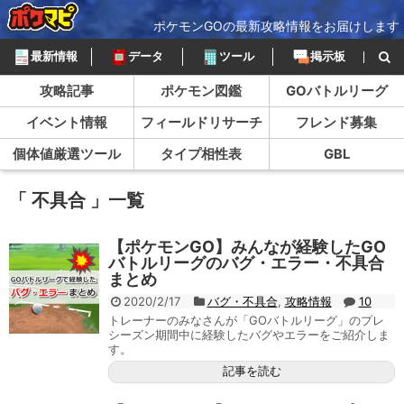
ポケモンGOの最新攻略情報をお届けします
最新情報
データ
ツール
掲示板
攻略記事
ポケモン図鑑
GOバトルリーグ
イベント情報
フィールドリサーチ
フレンド募集
個体値厳選ツール
タイプ相性表
GBL
「 不具合 」一覧
【ポケモンGO】みんなが経験したGO
バトルリーグのバグ・エラー・不具合
まとめ
2020/2/17
バグ・不具合
,
攻略情報
10
トレーナーのみなさんが「GOバトルリーグ」のプレ
シーズン期間中に経験したバグやエラーをご紹介しま
す。
記事を読む