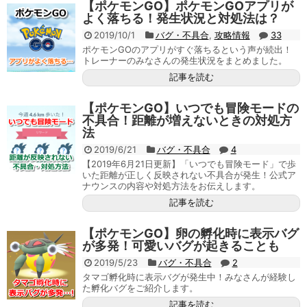
【ポケモンGO】ポケモンGOアプリが
よく落ちる！発生状況と対処法は？
2019/10/1
バグ・不具合
,
攻略情報
33
ポケモンGOのアプリがすぐ落ちるという声が続出！
トレーナーのみなさんの発生状況をまとめました。
記事を読む
【ポケモンGO】いつでも冒険モードの
不具合！距離が増えないときの対処方
法
2019/6/21
バグ・不具合
4
【2019年6月21日更新】「いつでも冒険モード」で歩
いた距離が正しく反映されない不具合が発生！公式ア
ナウンスの内容や対処方法をお伝えします。
記事を読む
【ポケモンGO】卵の孵化時に表示バグ
が多発！可愛いバグが起きることも
2019/5/23
バグ・不具合
2
タマゴ孵化時に表示バグが発生中！みなさんが経験し
た孵化バグをご紹介します。
記事を読む