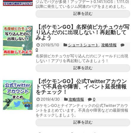
ジムでバグが多発！アップデート0.141.1(iOS：1.111.0)
以降に発生しているジム関連のバグをまとめました。
記事を読む
【ポケモンGO】名探偵ピカチュウが写
り込んだのに出現しない！再起動して
みよう
2019/5/10
ショートショート
,
攻略情報
0
名探偵ピカチュウが写り込んだのにフィールドに出現
しない！アプリを再起動してみましょう！
記事を読む
【ポケモンGO】公式Twitterアカウン
トで不具合や障害、イベント延長情報
をチェック！
2019/4/30
攻略情報
0
ポケモンGOとナイアンティックの公式Twitterアカウ
ントをまとめています。不具合や障害などの最新情報
をチェックしましょう。
記事を読む