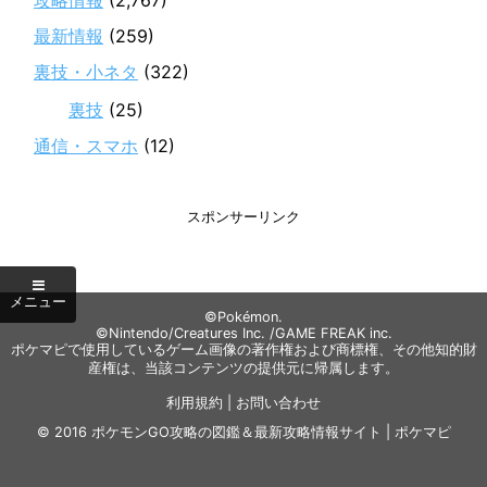
攻略情報
(2,767)
最新情報
(259)
裏技・小ネタ
(322)
裏技
(25)
通信・スマホ
(12)
スポンサーリンク
©Pokémon.
©Nintendo/Creatures Inc. /GAME FREAK inc.
ポケマピで使用しているゲーム画像の著作権および商標権、その他知的財
産権は、当該コンテンツの提供元に帰属します。
利用規約
|
お問い合わせ
© 2016
ポケモンGO攻略の図鑑＆最新攻略情報サイト | ポケマピ