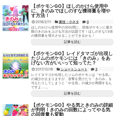
【ポケモンGO】ほしのかけら使用中
に、きのみでほしのすな獲得量を増や
す方法！
2018/2/11
裏技・小ネタ
0
ほしのかけら使用中の30分間に、防衛ポケモンに最大
限のきのみを上げる方法が話題です！ほしのすな1.5倍
の獲得量を増大させることができるかも！
記事を読む
【ポケモンGO】レイドタマゴが出現し
たジムのポケモンには「きのみ」をあ
げない方がいいって知ってた？
2017/12/18
ショートショート
3
レイドタマゴが出現したジムのポケモンは「やる気」
の減少が止まりますが、攻撃を受けたり「きのみ」を
与えたりしてしまうと「やる気」の減少が再開するん
ですよ……。
記事を読む
【ポケモンGO】やる気ときのみの詳細
が判明！きのみの回数によってやる気
の回復量も変動