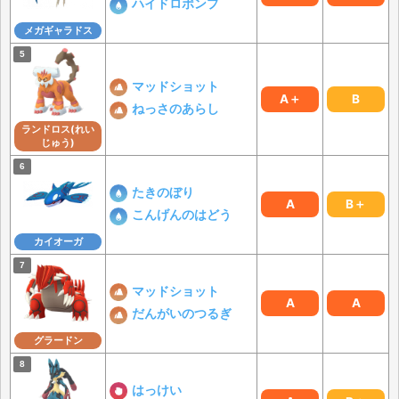
ハイドロポンプ
メガギャラドス
マッドショット
A＋
B
ねっさのあらし
ランドロス(れい
じゅう)
たきのぼり
A
B＋
こんげんのはどう
カイオーガ
マッドショット
A
A
だんがいのつるぎ
グラードン
はっけい