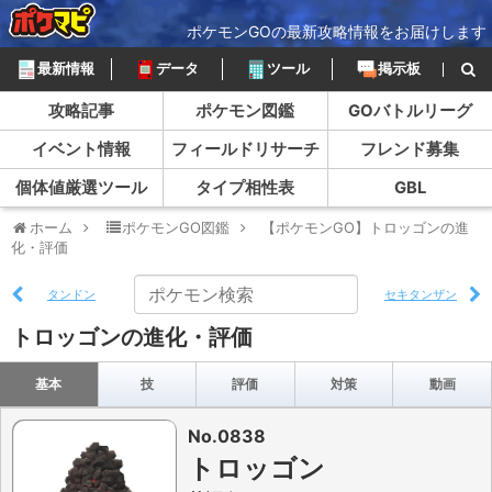
ポケモンGOの最新攻略情報をお届けします
最新情報
データ
ツール
掲示板
攻略記事
ポケモン図鑑
GOバトルリーグ
イベント情報
フィールドリサーチ
フレンド募集
個体値厳選ツール
タイプ相性表
GBL
ホーム
ポケモンGO図鑑
【ポケモンGO】トロッゴンの進
化・評価
タンドン
セキタンザン
トロッゴンの進化・評価
基本
技
評価
対策
動画
No.0838
トロッゴン