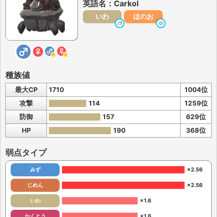
英語名：Carkol
いわ
ほのお
種族値
最大CP
1710
1004位
攻撃
114
1259位
防御
157
629位
HP
190
368位
弱点タイプ
みず
×2.56
じめん
×2.56
いわ
×1.6
かくとう
×1.6