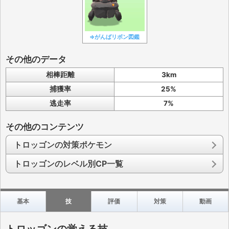
⇒がんばリボン図鑑
その他のデータ
相棒距離
3km
捕獲率
25%
逃走率
7%
その他のコンテンツ
トロッゴンの対策ポケモン
トロッゴンのレベル別CP一覧
基本
技
評価
対策
動画