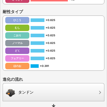
耐性タイプ
ひこう
×0.625
むし
×0.625
こおり
×0.625
ノーマル
×0.625
どく
×0.625
フェアリー
×0.625
ほのお
×0.391
進化の流れ
タンドン