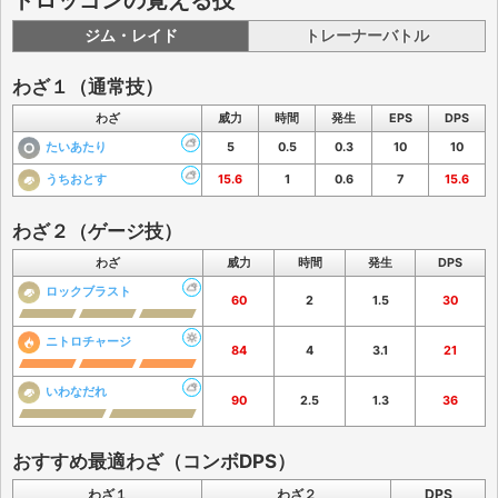
トロッゴンの覚える技
ジム・レイド
トレーナーバトル
わざ１（通常技）
わざ
威力
時間
発生
EPS
DPS
たいあたり
5
0.5
0.3
10
10
うちおとす
15.6
1
0.6
7
15.6
わざ２（ゲージ技）
わざ
威力
時間
発生
DPS
ロックブラスト
60
2
1.5
30
ニトロチャージ
84
4
3.1
21
いわなだれ
90
2.5
1.3
36
おすすめ最適わざ（コンボDPS）
わざ１
わざ２
DPS