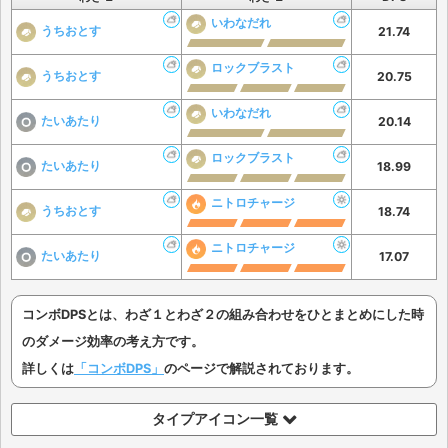
いわなだれ
うちおとす
21.74
ロックブラスト
うちおとす
20.75
いわなだれ
たいあたり
20.14
ロックブラスト
たいあたり
18.99
ニトロチャージ
うちおとす
18.74
ニトロチャージ
たいあたり
17.07
コンボDPSとは、わざ１とわざ２の組み合わせをひとまとめにした時
のダメージ効率の考え方です。
詳しくは
「コンボDPS」
のページで解説されております。
タイプアイコン一覧