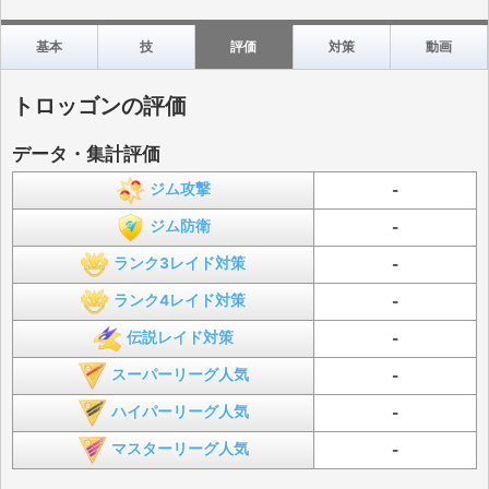
基本
技
評価
対策
動画
トロッゴンの評価
データ・集計評価
ジム攻撃
-
ジム防衛
-
ランク3レイド対策
-
ランク4レイド対策
-
伝説レイド対策
-
スーパーリーグ人気
-
ハイパーリーグ人気
-
マスターリーグ人気
-