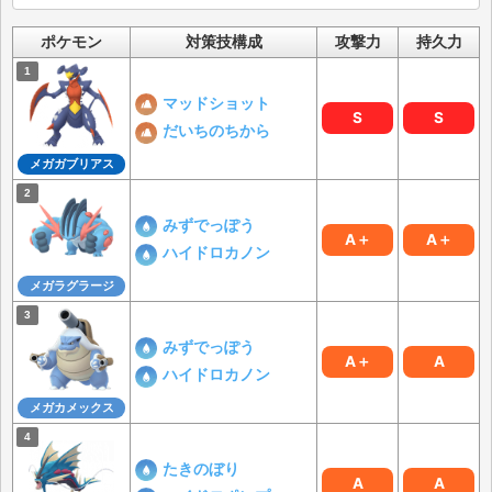
ポケモン
対策技構成
攻撃力
持久力
マッドショット
S
S
だいちのちから
メガガブリアス
みずでっぽう
A＋
A＋
ハイドロカノン
メガラグラージ
みずでっぽう
A＋
A
ハイドロカノン
メガカメックス
たきのぼり
A
A