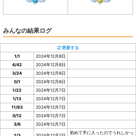
イベント参加前に図鑑の「見つけた数」をスク
ショ、またはメモしておくと便利
みんなの結果ログ
チルットの「見つけた数」は、チルットの図鑑ページで
更新する
確認
できます。
1/1
2024年12月8日
4/42
2024年12月8日
イベント参加前に図鑑の「見つけた数」の部分のスクシ
3/24
2024年12月8日
ョを撮っておいたり、メモしておくと便利です。
0/1
2024年12月8日
ぜひご協力をお願いいたします。
1/22
2024年12月7日
1/13
2024年12月7日
11/63
2024年12月7日
0/12
2024年12月7日
3/6
2024年12月7日
初めて手に入ったのでうれしかっ
2/3
2024年12月7日