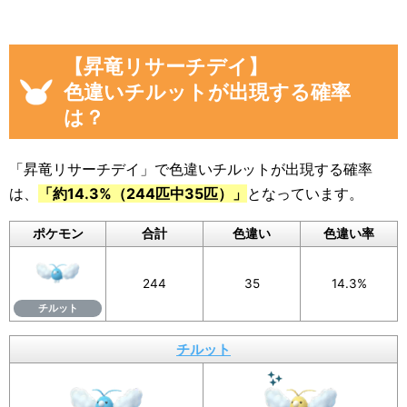
画像や集計結果の分母（見つけた数）には、
「現時点のチルットを見つけた数(イベント開始
【昇竜リサーチデイ】
後)」から「イベント開始前のチルットを見つけ
色違いチルットが出現する確率
た数」を引いた数が自動計算
され反映されるよ
は？
うになっています。
色違いに遭遇していない場合でも、通常のポケ
「昇竜リサーチデイ」で色違いチルットが出現する確率
モンに遭遇した数をぜひ教えてください。
は、
「約14.3%（244匹中35匹）」
となっています。
入力いただいた遭遇状況と「フリーコメント」
ポケモン
合計
色違い
色違い率
の内容は画像に反映されるほか、フォームの下
のログに公開されます。
244
35
14.3%
画像を保存することもできるので、X（旧Twitte
チルット
r）などSNSでの共有にもぜひご活用ください。
チルット