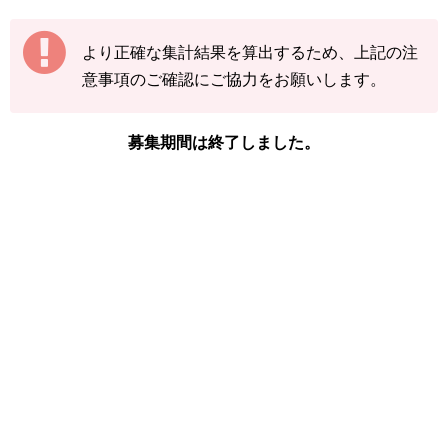
【例】
より正確な集計結果を算出するため、上記の注
途中結果が3匹→まずは「3」で送信
意事項のご確認にご協力をお願いします。
その後の結果が2匹→前回入力した「3」に「+
2」して「5」で送信
募集期間は終了しました。
下記の情報を入力し、
「結果を送信する」をタ
ップ
してください。
※チルットの図鑑ページの「見つけた数」をご
確認ください。
「イベント開始前のチルットを見つけた
数」
「現時点のチルットを見つけた数(イベン
ト開始後)」
「イベント開始後に色違いチルットを見つ
けた数」