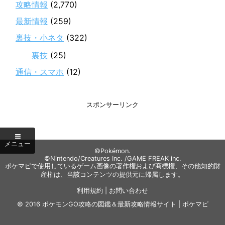
攻略情報
(2,770)
最新情報
(259)
裏技・小ネタ
(322)
裏技
(25)
通信・スマホ
(12)
スポンサーリンク
©Pokémon.
©Nintendo/Creatures Inc. /GAME FREAK inc.
ポケマピで使用しているゲーム画像の著作権および商標権、その他知的財
産権は、当該コンテンツの提供元に帰属します。
利用規約
|
お問い合わせ
© 2016
ポケモンGO攻略の図鑑＆最新攻略情報サイト | ポケマピ