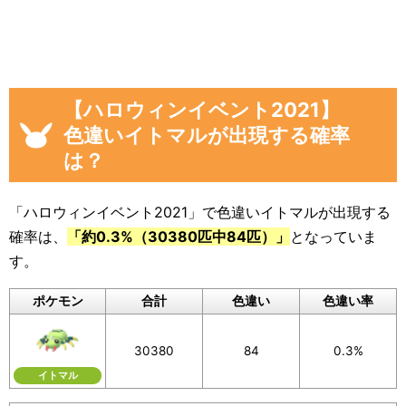
「イベント開始後に色違いイトマルを見つ
けた数」
画像や集計結果の分母（見つけた数）には、
「現時点のイトマルを見つけた数(イベント開始
【ハロウィンイベント2021】
後)」から「イベント開始前のイトマルを見つけ
色違いイトマルが出現する確率
た数」を引いた数が自動計算
され反映されるよ
は？
うになっています。
色違いに遭遇していない場合でも、通常色に遭
「ハロウィンイベント2021」で色違いイトマルが出現する
遇した数をぜひ教えてください。
確率は、
「約0.3%（30380匹中84匹）」
となっていま
入力いただいた遭遇状況と「フリーコメント」
す。
の内容は画像に反映されるほか、フォームの下
ポケモン
合計
色違い
色違い率
のログに公開されます。
画像を保存することもできるので、Twitterなど
30380
84
0.3%
SNSでの共有にもぜひご活用ください。
イトマル