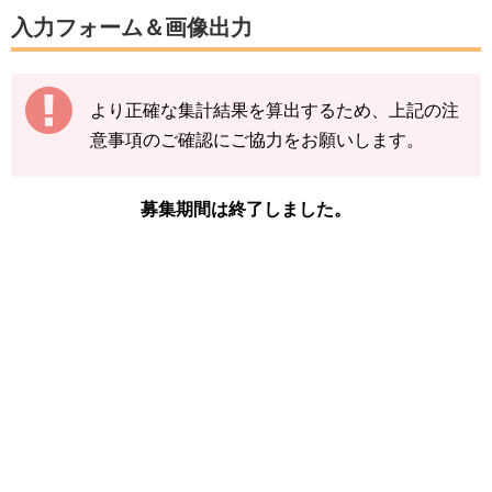
数字は、前回の入力内容に追加分を加算する形
入力フォーム＆画像出力
（累計数）で入力をお願いします。
【例】
より正確な集計結果を算出するため、上記の注
途中結果が3匹→まずは「3」で送信
意事項のご確認にご協力をお願いします。
その後の結果が2匹→前回入力した「3」に「+
2」して「5」で送信
募集期間は終了しました。
下記の情報を入力し、
「結果を送信する」をタ
ップ
してください。
※イトマルの図鑑ページの「見つけた数」をご
確認ください。
「イベント開始前のイトマルを見つけた
数」
「現時点のイトマルを見つけた数(イベン
ト開始後)」