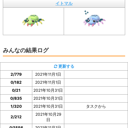
イトマル
イベント参加前に図鑑の「見つけた数」をスク
ショ、またはメモしておくと便利
みんなの結果ログ
更新する
2/779
2021年11月1日
0/182
2021年11月1日
0/21
2021年10月31日
イトマルの「見つけた数」は、イトマルの図鑑ページで
0/835
2021年10月31日
確認
できます。
1/320
2021年10月31日
タスクから
2021年10月29
2/212
イベント参加前に図鑑の「見つけた数」の部分のスクシ
日
ョを撮っておいたり、メモしておくと便利です。
0/1556
2021年11月1日